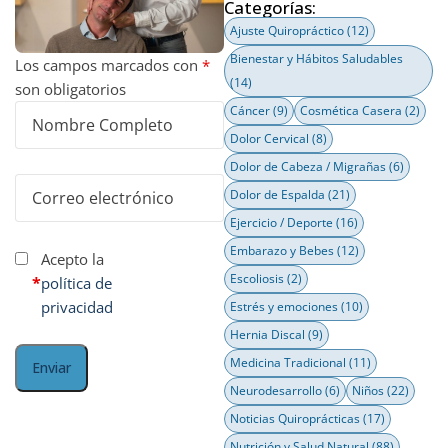
Categorías:
Ajuste Quiropráctico
(12)
Bienestar y Hábitos Saludables
Los campos marcados con
*
(14)
son obligatorios
Cáncer
(9)
Cosmética Casera
(2)
Dolor Cervical
(8)
Dolor de Cabeza / Migrañas
(6)
Dolor de Espalda
(21)
Ejercicio / Deporte
(16)
Embarazo y Bebes
(12)
Acepto la
Escoliosis
(2)
*
política de
privacidad
Estrés y emociones
(10)
Hernia Discal
(9)
Medicina Tradicional
(11)
Neurodesarrollo
(6)
Niños
(22)
Noticias Quiroprácticas
(17)
Nutrición y Salud Natural
(88)