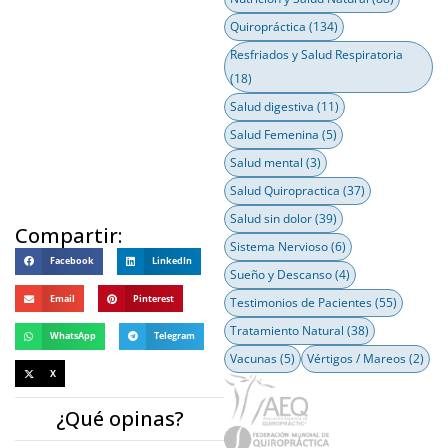
Quiropráctica
(134)
Resfriados y Salud Respiratoria
(18)
Salud digestiva
(11)
Salud Femenina
(5)
Salud mental
(3)
Salud Quiropractica
(37)
Salud sin dolor
(39)
Compartir:
Sistema Nervioso
(6)
Facebook
LinkedIn
Sueño y Descanso
(4)
Email
Pinterest
Testimonios de Pacientes
(55)
Tratamiento Natural
(38)
WhatsApp
Telegram
Vacunas
(5)
Vértigos / Mareos
(2)
X
¿Qué opinas?