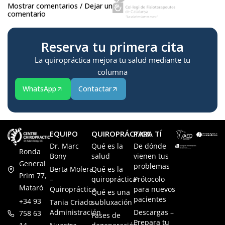
Mostrar comentarios / Dejar un
comentario
Reserva tu primera cita
La quiropráctica mejora tu salud mediante tu
columna
WhatsApp
Contactar
EQUIPO
QUIROPRÁCTICA
PARA TÍ
Dr. Marc
Qué es la
De dónde
Ronda
Bony
salud
vienen tus
General
problemas
Berta Molera
Qué es la
Prim 77,
–
quiropráctica
Prótocolo
Mataró
Quiropráctica
para nuevos
Qué es una
pacientes
+34 93
Tania Criado –
subluxación
Administración
Descargas –
758 63
Fases de
Prepara tu