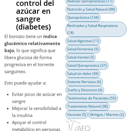
control del
Noticias Quiroprácticas
(17)
azúcar en
Nutrición y Salud Natural
(88)
sangre
Quiropráctica
(134)
(diabetes)
Resfriados y Salud Respiratoria
(18)
El boniato tiene un
índice
Salud digestiva
(11)
glucémico relativamente
Salud Femenina
(5)
bajo
, lo que significa que
libera glucosa de forma
Salud mental
(3)
progresiva en el torrente
Salud Quiropractica
(37)
sanguíneo.
Salud sin dolor
(39)
Sistema Nervioso
(6)
Esto puede ayudar a:
Sueño y Descanso
(4)
Evitar picos de azúcar en
Testimonios de Pacientes
(55)
sangre
Tratamiento Natural
(38)
Mejorar la sensibilidad a
Vacunas
(5)
Vértigos / Mareos
(2)
la insulina
Apoyar el control
metabólico en personas