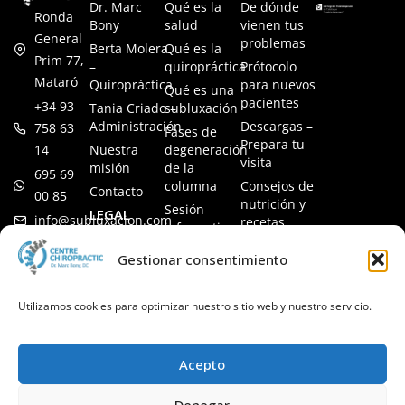
Dr. Marc
Qué es la
De dónde
Ronda
Bony
salud
vienen tus
General
problemas
Berta Molera
Qué es la
Prim 77,
–
quiropráctica
Prótocolo
Mataró
Quiropráctica
para nuevos
Qué es una
pacientes
+34 93
Tania Criado –
subluxación
Administración
Descargas –
758 63
Fases de
Prepara tu
14
Nuestra
degeneración
visita
misión
de la
695 69
columna
Consejos de
Contacto
00 85
nutrición y
Sesión
LEGAL
info@subluxacion.com
recetas
informativa
Aviso legal
Preguntas
Quiropráctica
Gestionar consentimiento
Política de
frecuentes
para familias
cookies
Quiropráctica
Política de
Utilizamos cookies para optimizar nuestro sitio web y nuestro servicio.
para
privacidad
mascotas
Quiropráctica
Acepto
para
empresas
Denegar