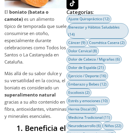
Categorías:
El
boniato (batata o
camote)
es un alimento
Ajuste Quiropráctico
(12)
típico de temporada que suele
Bienestar y Hábitos Saludables
consumirse en otoño,
(14)
especialmente durante
Cáncer
(9)
Cosmética Casera
(2)
celebraciones como Todos los
Dolor Cervical
(8)
Santos o La Castanyada en
Dolor de Cabeza / Migrañas
(6)
Cataluña.
Dolor de Espalda
(21)
Más allá de su sabor dulce y
Ejercicio / Deporte
(16)
su versatilidad en la cocina, el
Embarazo y Bebes
(12)
boniato es considerado un
Escoliosis
(2)
superalimento natural
Estrés y emociones
(10)
gracias a su alto contenido en
fibra, antioxidantes, vitaminas
Hernia Discal
(9)
y minerales esenciales.
Medicina Tradicional
(11)
1. Beneficia el
Neurodesarrollo
(6)
Niños
(22)