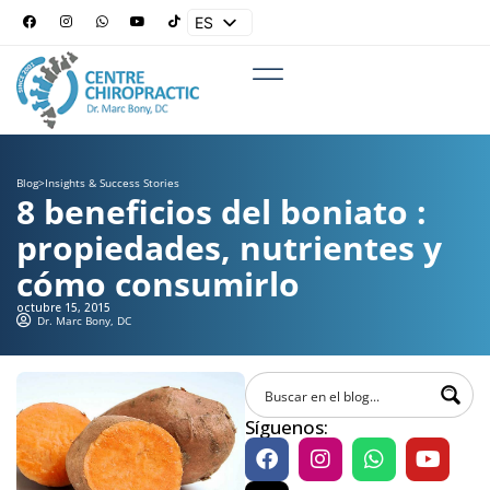
ES
EN
Blog
>
Insights & Success Stories
8 beneficios del boniato :
propiedades, nutrientes y
cómo consumirlo
octubre 15, 2015
Dr. Marc Bony, DC
Síguenos: