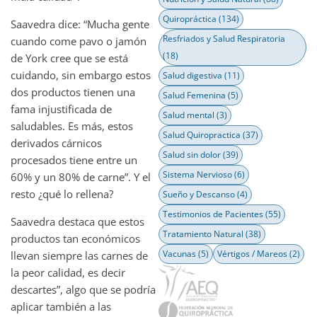
Quiropráctica
(134)
Saavedra dice: “Mucha gente
Resfriados y Salud Respiratoria
cuando come pavo o jamón
(18)
de York cree que se está
cuidando, sin embargo estos
Salud digestiva
(11)
dos productos tienen una
Salud Femenina
(5)
fama injustificada de
Salud mental
(3)
saludables. Es más, estos
Salud Quiropractica
(37)
derivados cárnicos
Salud sin dolor
(39)
procesados tiene entre un
Sistema Nervioso
(6)
60% y un 80% de carne”. Y el
resto ¿qué lo rellena?
Sueño y Descanso
(4)
Testimonios de Pacientes
(55)
Saavedra destaca que estos
Tratamiento Natural
(38)
productos tan económicos
Vacunas
(5)
Vértigos / Mareos
(2)
llevan siempre las carnes de
la peor calidad, es decir
descartes”, algo que se podría
aplicar también a las