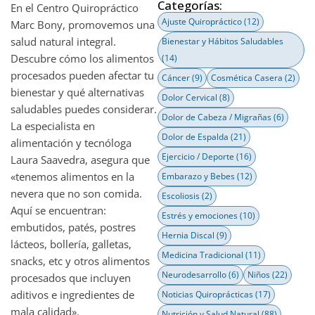
Categorías:
En el Centro Quiropráctico
Ajuste Quiropráctico
(12)
Marc Bony, promovemos una
salud natural integral.
Bienestar y Hábitos Saludables
Descubre cómo los alimentos
(14)
procesados pueden afectar tu
Cáncer
(9)
Cosmética Casera
(2)
bienestar y qué alternativas
Dolor Cervical
(8)
saludables puedes considerar.
Dolor de Cabeza / Migrañas
(6)
La especialista en
Dolor de Espalda
(21)
alimentación y tecnóloga
Ejercicio / Deporte
(16)
Laura Saavedra, asegura que
«tenemos alimentos en la
Embarazo y Bebes
(12)
nevera que no son comida.
Escoliosis
(2)
Aquí se encuentran:
Estrés y emociones
(10)
embutidos, patés, postres
Hernia Discal
(9)
lácteos, bollería, galletas,
Medicina Tradicional
(11)
snacks, etc y otros alimentos
Neurodesarrollo
(6)
Niños
(22)
procesados que incluyen
aditivos e ingredientes de
Noticias Quiroprácticas
(17)
mala calidad».
Nutrición y Salud Natural
(88)