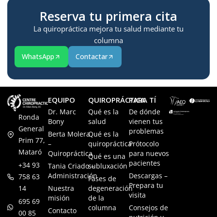
Reserva tu primera cita
La quiropráctica mejora tu salud mediante tu
columna
WhatsApp
Contactar
EQUIPO
QUIROPRÁCTICA
PARA TÍ
Dr. Marc
Qué es la
De dónde
Ronda
Bony
salud
vienen tus
General
problemas
Berta Molera
Qué es la
Prim 77,
–
quiropráctica
Prótocolo
Mataró
Quiropráctica
para nuevos
Qué es una
pacientes
+34 93
Tania Criado –
subluxación
Administración
Descargas –
758 63
Fases de
Prepara tu
14
Nuestra
degeneración
visita
misión
de la
695 69
columna
Consejos de
Contacto
00 85