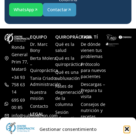
WhatsApp
Contactar
EQUIPO
QUIROPRÁCTICA
PARA TÍ
Dr. Marc
Qué es la
De dónde
Ronda
Bony
salud
vienen tus
General
problemas
Berta Molera
Qué es la
Prim 77,
–
quiropráctica
Prótocolo
Mataró
Quiropráctica
para nuevos
Qué es una
pacientes
+34 93
Tania Criado –
subluxación
Administración
Descargas –
758 63
Fases de
Prepara tu
14
Nuestra
degeneración
visita
misión
de la
695 69
columna
Consejos de
Contacto
00 85
nutrición y
Sesión
LEGAL
info@subluxacion.com
recetas
informativa
Aviso legal
Preguntas
Quiropráctica
Gestionar consentimiento
Política de
frecuentes
para familias
cookies