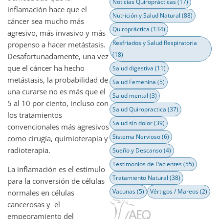
Noticias Quiroprácticas
(17)
inflamación hace que el
Nutrición y Salud Natural
(88)
cáncer sea mucho más
Quiropráctica
(134)
agresivo, más invasivo y más
Resfriados y Salud Respiratoria
propenso a hacer metástasis.
(18)
Desafortunadamente, una vez
que el cáncer ha hecho
Salud digestiva
(11)
metástasis, la probabilidad de
Salud Femenina
(5)
una curarse no es más que el
Salud mental
(3)
5 al 10 por ciento, incluso con
Salud Quiropractica
(37)
los tratamientos
Salud sin dolor
(39)
convencionales más agresivos
Sistema Nervioso
(6)
como cirugía, quimioterapia y
radioterapia.
Sueño y Descanso
(4)
Testimonios de Pacientes
(55)
La inflamación es el estímulo
Tratamiento Natural
(38)
para la conversión de células
Vacunas
(5)
Vértigos / Mareos
(2)
normales en células
cancerosas y el
empeoramiento del