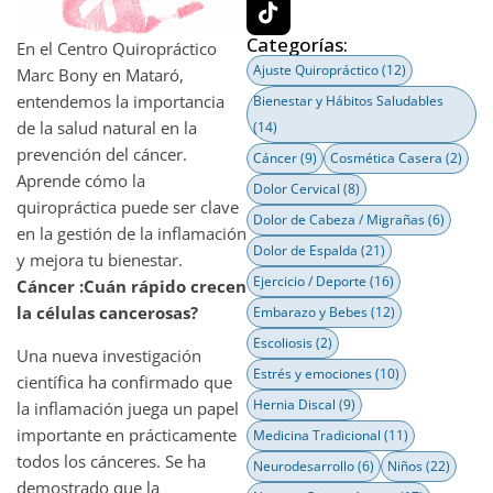
Categorías:
En el Centro Quiropráctico
Ajuste Quiropráctico
(12)
Marc Bony en Mataró,
entendemos la importancia
Bienestar y Hábitos Saludables
de la salud natural en la
(14)
prevención del cáncer.
Cáncer
(9)
Cosmética Casera
(2)
Aprende cómo la
Dolor Cervical
(8)
quiropráctica puede ser clave
Dolor de Cabeza / Migrañas
(6)
en la gestión de la inflamación
Dolor de Espalda
(21)
y mejora tu bienestar.
Ejercicio / Deporte
(16)
Cáncer :Cuán rápido crecen
la células cancerosas?
Embarazo y Bebes
(12)
Escoliosis
(2)
Una nueva investigación
Estrés y emociones
(10)
científica ha confirmado que
Hernia Discal
(9)
la inflamación juega un papel
importante en prácticamente
Medicina Tradicional
(11)
todos los cánceres. Se ha
Neurodesarrollo
(6)
Niños
(22)
demostrado que la