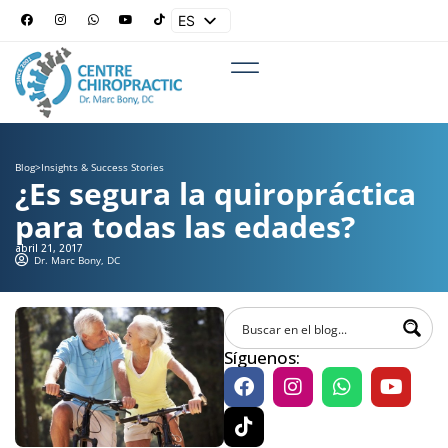
ES
EN
Blog
>
Insights & Success Stories
¿Es segura la quiropráctica
para todas las edades?
abril 21, 2017
Dr. Marc Bony, DC
Síguenos: