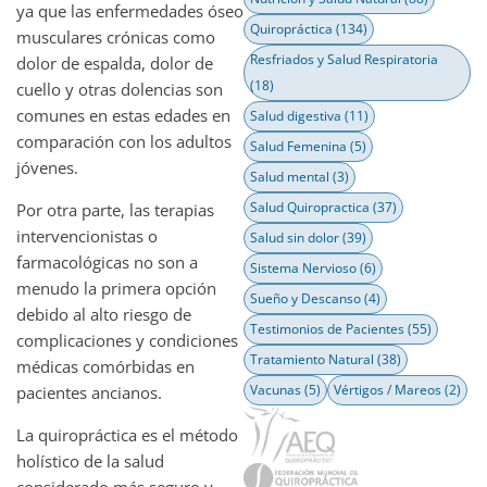
ya que las enfermedades óseo
Quiropráctica
(134)
musculares crónicas como
Resfriados y Salud Respiratoria
dolor de espalda, dolor de
(18)
cuello y otras dolencias son
comunes en estas edades en
Salud digestiva
(11)
comparación con los adultos
Salud Femenina
(5)
jóvenes.
Salud mental
(3)
Salud Quiropractica
(37)
Por otra parte, las terapias
intervencionistas o
Salud sin dolor
(39)
farmacológicas no son a
Sistema Nervioso
(6)
menudo la primera opción
Sueño y Descanso
(4)
debido al alto riesgo de
Testimonios de Pacientes
(55)
complicaciones y condiciones
Tratamiento Natural
(38)
médicas comórbidas en
Vacunas
(5)
Vértigos / Mareos
(2)
pacientes ancianos.
La quiropráctica es el método
holístico de la salud
considerado más seguro y