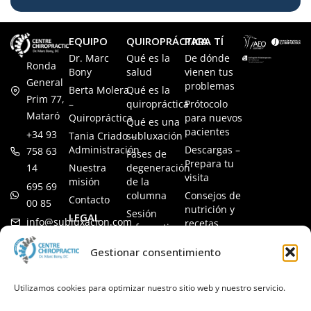
EQUIPO
QUIROPRÁCTICA
PARA TÍ
Dr. Marc
Qué es la
De dónde
Ronda
Bony
salud
vienen tus
General
problemas
Berta Molera
Qué es la
Prim 77,
–
quiropráctica
Prótocolo
Mataró
Quiropráctica
para nuevos
Qué es una
pacientes
+34 93
Tania Criado –
subluxación
Administración
Descargas –
758 63
Fases de
Prepara tu
14
Nuestra
degeneración
visita
misión
de la
695 69
columna
Consejos de
Contacto
00 85
nutrición y
Sesión
LEGAL
info@subluxacion.com
recetas
informativa
Aviso legal
Preguntas
Quiropráctica
Gestionar consentimiento
Política de
frecuentes
para familias
cookies
Quiropráctica
Política de
Utilizamos cookies para optimizar nuestro sitio web y nuestro servicio.
para
privacidad
mascotas