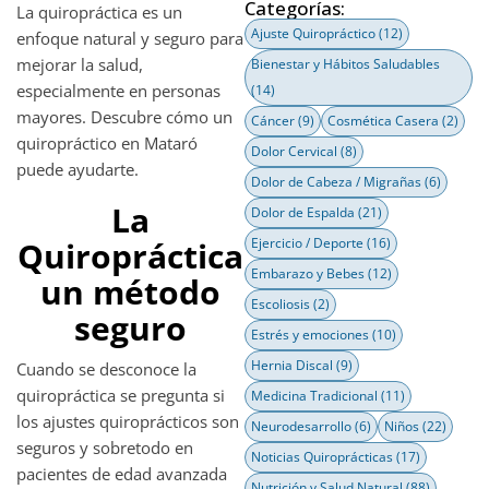
Categorías:
La quiropráctica es un
Ajuste Quiropráctico
(12)
enfoque natural y seguro para
mejorar la salud,
Bienestar y Hábitos Saludables
especialmente en personas
(14)
mayores. Descubre cómo un
Cáncer
(9)
Cosmética Casera
(2)
quiropráctico en Mataró
Dolor Cervical
(8)
puede ayudarte.
Dolor de Cabeza / Migrañas
(6)
La
Dolor de Espalda
(21)
Quiropráctica
Ejercicio / Deporte
(16)
Embarazo y Bebes
(12)
un método
Escoliosis
(2)
seguro
Estrés y emociones
(10)
Hernia Discal
(9)
Cuando se desconoce la
quiropráctica se pregunta si
Medicina Tradicional
(11)
los ajustes quiroprácticos son
Neurodesarrollo
(6)
Niños
(22)
seguros y sobretodo en
Noticias Quiroprácticas
(17)
pacientes de edad avanzada
Nutrición y Salud Natural
(88)