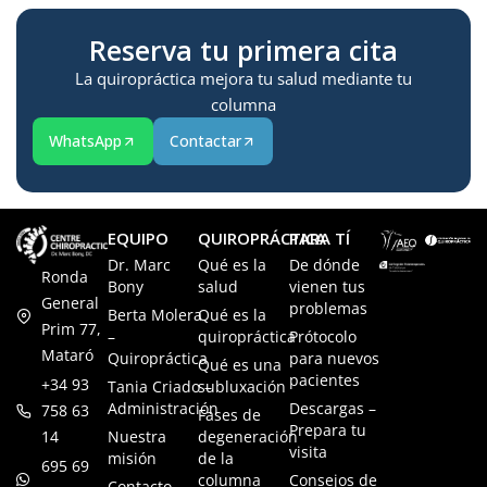
Reserva tu primera cita
La quiropráctica mejora tu salud mediante tu
columna
WhatsApp
Contactar
EQUIPO
QUIROPRÁCTICA
PARA TÍ
Dr. Marc
Qué es la
De dónde
Ronda
Bony
salud
vienen tus
General
problemas
Berta Molera
Qué es la
Prim 77,
–
quiropráctica
Prótocolo
Mataró
Quiropráctica
para nuevos
Qué es una
pacientes
+34 93
Tania Criado –
subluxación
Administración
Descargas –
758 63
Fases de
Prepara tu
14
Nuestra
degeneración
visita
misión
de la
695 69
columna
Consejos de
Contacto