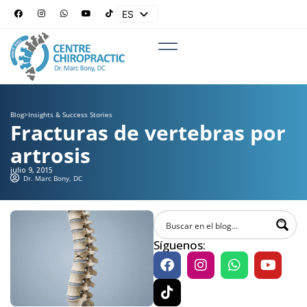
ES
EN
Blog
>
Insights & Success Stories
Fracturas de vertebras por
artrosis
julio 9, 2015
Dr. Marc Bony, DC
Síguenos: