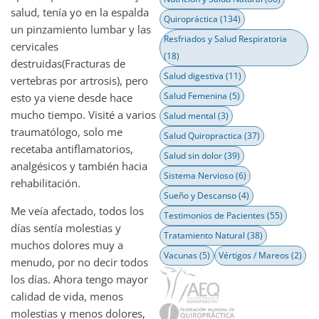
salud, tenía yo en la espalda
Quiropráctica
(134)
un pinzamiento lumbar y las
Resfriados y Salud Respiratoria
cervicales
(18)
destruidas(Fracturas de
Salud digestiva
(11)
vertebras por artrosis), pero
Salud Femenina
(5)
esto ya viene desde hace
mucho tiempo. Visité a varios
Salud mental
(3)
traumatólogo, solo me
Salud Quiropractica
(37)
recetaba antiflamatorios,
Salud sin dolor
(39)
analgésicos y también hacia
Sistema Nervioso
(6)
rehabilitación.
Sueño y Descanso
(4)
Me veía afectado, todos los
Testimonios de Pacientes
(55)
días sentía molestias y
Tratamiento Natural
(38)
muchos dolores muy a
Vacunas
(5)
Vértigos / Mareos
(2)
menudo, por no decir todos
los días. Ahora tengo mayor
calidad de vida, menos
molestias y menos dolores,