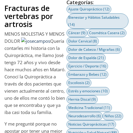
Categorías:
Fracturas de
Ajuste Quiropráctico
(12)
vertebras por
Bienestar y Hábitos Saludables
artrosis
(14)
Cáncer
(9)
Cosmética Casera
(2)
MENOS MOLESTIAS Y MENOS
DOLOR
Quería
Dolor Cervical
(8)
contarles mi historia con la
Dolor de Cabeza / Migrañas
(6)
Quiropráctica, me llamo José
Dolor de Espalda
(21)
tengo 72 años y vivo desde
Ejercicio / Deporte
(16)
hace muchos años en Mataró.
Embarazo y Bebes
(12)
Conocí la Quiropráctica a
Escoliosis
(2)
través de dos pacientes que
vienen actualmente al centro,
Estrés y emociones
(10)
uno de ellos me contó lo bien
Hernia Discal
(9)
que se encontraba y que ya
Medicina Tradicional
(11)
iba casi toda su familia.
Neurodesarrollo
(6)
Niños
(22)
Y me pregunté porque no
Noticias Quiroprácticas
(17)
apostar por tener una mejor
Nutrición y Salud Natural
(88)