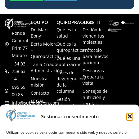
EQUIPO
QUIROPRÁCTICA
PARA TÍ
Dr. Marc
Qué es la
De dónde
Ronda
Bony
salud
vienen tus
General
molestias
Berta Molera
Qué es la
Prim 77,
–
quiropráctica
Prótocolo
Mataró
Quiropráctica
para nuevos
Qué es una
pacientes
+34 93
Tania Criado –
subluxación
Administración
Descargas –
758 63
Fases de
Prepara tu
14
Nuestra
degeneración
visita
misión
de la
695 69
columna
Consejos de
Contacto
00 85
nutrición y
Sesión
LEGAL
info@subluxacion.com
recetas
informativa
Aviso legal
Preguntas
Quiropráctica
Gestionar consentimiento
Política de
frecuentes
para familias
cookies
Quiropráctica
Política de
Utilizamos cookies para optimizar nuestro sitio web y nuestro servicio.
para
privacidad