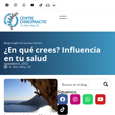
ES
EN
Blog
>
Insights & Success Stories
¿En qué crees? Influencia
en tu salud
noviembre 5, 2012
Dr. Marc Bony, DC
Síguenos: