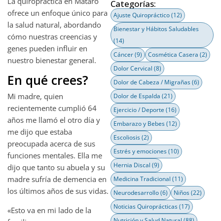
La quiropráctica en Mataró
Categorías:
ofrece un enfoque único para
Ajuste Quiropráctico
(12)
la salud natural, abordando
Bienestar y Hábitos Saludables
cómo nuestras creencias y
(14)
genes pueden influir en
Cáncer
(9)
Cosmética Casera
(2)
nuestro bienestar general.
Dolor Cervical
(8)
En qué crees?
Dolor de Cabeza / Migrañas
(6)
Mi madre, quien
Dolor de Espalda
(21)
recientemente cumplió 64
Ejercicio / Deporte
(16)
años me llamó el otro día y
Embarazo y Bebes
(12)
me dijo que estaba
Escoliosis
(2)
preocupada acerca de sus
Estrés y emociones
(10)
funciones mentales. Ella me
Hernia Discal
(9)
dijo que tanto su abuela y su
madre sufría de demencia en
Medicina Tradicional
(11)
los últimos años de sus vidas.
Neurodesarrollo
(6)
Niños
(22)
Noticias Quiroprácticas
(17)
«Esto va en mi lado de la
Nutrición y Salud Natural
(88)