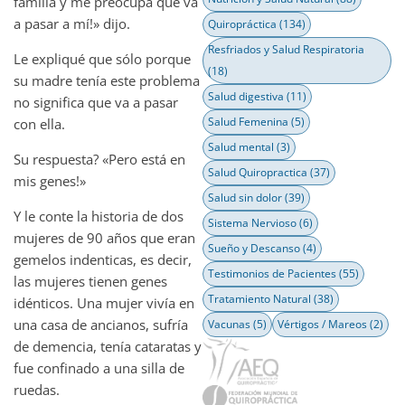
familia y me preocupa que va
a pasar a mí!» dijo.
Quiropráctica
(134)
Resfriados y Salud Respiratoria
Le expliqué que sólo porque
(18)
su madre tenía este problema
Salud digestiva
(11)
no significa que va a pasar
Salud Femenina
(5)
con ella.
Salud mental
(3)
Su respuesta? «Pero está en
Salud Quiropractica
(37)
mis genes!»
Salud sin dolor
(39)
Y le conte la historia de dos
Sistema Nervioso
(6)
mujeres de 90 años que eran
Sueño y Descanso
(4)
gemelos indenticas, es decir,
Testimonios de Pacientes
(55)
las mujeres tienen genes
Tratamiento Natural
(38)
idénticos. Una mujer vivía en
una casa de ancianos, sufría
Vacunas
(5)
Vértigos / Mareos
(2)
de demencia, tenía cataratas y
fue confinado a una silla de
ruedas.