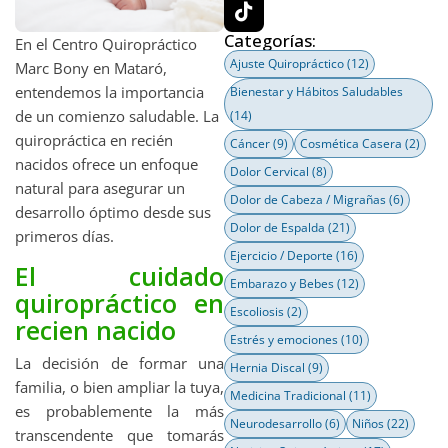
Categorías:
En el Centro Quiropráctico
Ajuste Quiropráctico
(12)
Marc Bony en Mataró,
entendemos la importancia
Bienestar y Hábitos Saludables
de un comienzo saludable. La
(14)
quiropráctica en recién
Cáncer
(9)
Cosmética Casera
(2)
nacidos ofrece un enfoque
Dolor Cervical
(8)
natural para asegurar un
Dolor de Cabeza / Migrañas
(6)
desarrollo óptimo desde sus
Dolor de Espalda
(21)
primeros días.
Ejercicio / Deporte
(16)
El cuidado
Embarazo y Bebes
(12)
quiropráctico en
Escoliosis
(2)
recien nacido
Estrés y emociones
(10)
La decisión de formar una
Hernia Discal
(9)
familia, o bien ampliar la tuya,
Medicina Tradicional
(11)
es probablemente la más
Neurodesarrollo
(6)
Niños
(22)
transcendente que tomarás