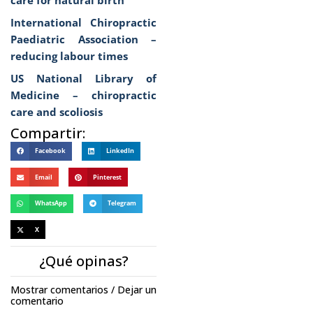
care for natural birth
International Chiropractic
Paediatric Association –
reducing labour times
US National Library of
Medicine – chiropractic
care and scoliosis
Compartir:
Facebook
LinkedIn
Email
Pinterest
WhatsApp
Telegram
X
¿Qué opinas?
Mostrar comentarios / Dejar un
comentario