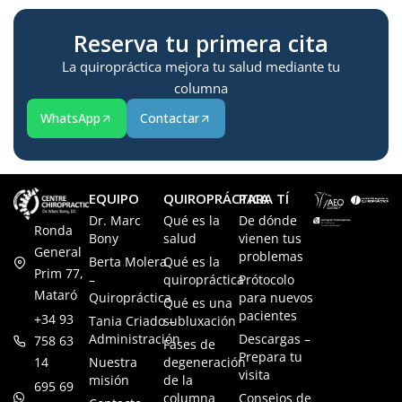
Reserva tu primera cita
La quiropráctica mejora tu salud mediante tu
columna
WhatsApp
Contactar
EQUIPO
QUIROPRÁCTICA
PARA TÍ
Dr. Marc
Qué es la
De dónde
Ronda
Bony
salud
vienen tus
General
problemas
Berta Molera
Qué es la
Prim 77,
–
quiropráctica
Prótocolo
Mataró
Quiropráctica
para nuevos
Qué es una
pacientes
+34 93
Tania Criado –
subluxación
Administración
Descargas –
758 63
Fases de
Prepara tu
14
Nuestra
degeneración
visita
misión
de la
695 69
columna
Consejos de