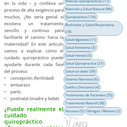
Noticias Quiroprácticas
(17)
en la vida – y conlleva un
Nutrición y Salud Natural
(88)
proceso de alta exigencia para
muchos. ¿No sería genial si
Quiropráctica
(134)
existiera un tratamiento
Resfriados y Salud Respiratoria
sencillo y continuo para
(18)
facilitarte el camino hacia la
Salud digestiva
(11)
maternidad? En este artículo
Salud Femenina
(5)
vamos a explicar cómo el
Salud mental
(3)
cuidado quiropráctico puede
Salud Quiropractica
(37)
ayudarte durante cada fase
del proceso:
Salud sin dolor
(39)
• concepción (fertilidad)
Sistema Nervioso
(6)
• embarazo
Sueño y Descanso
(4)
• parto
Testimonios de Pacientes
(55)
• postnatal (madre y bebé)
Tratamiento Natural
(38)
¿Puede realmente el
Vacunas
(5)
Vértigos / Mareos
(2)
cuidado
quiropráctico