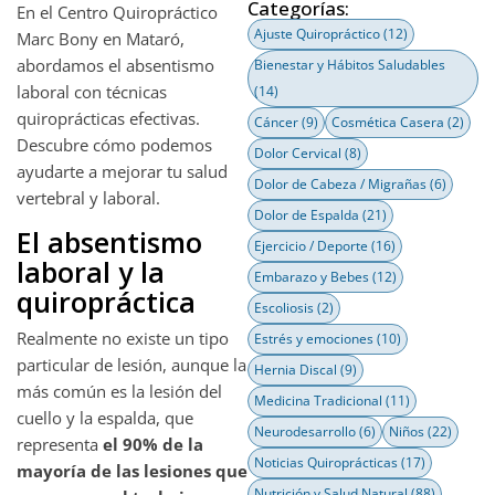
Categorías:
En el Centro Quiropráctico
Ajuste Quiropráctico
(12)
Marc Bony en Mataró,
abordamos el absentismo
Bienestar y Hábitos Saludables
laboral con técnicas
(14)
quiroprácticas efectivas.
Cáncer
(9)
Cosmética Casera
(2)
Descubre cómo podemos
Dolor Cervical
(8)
ayudarte a mejorar tu salud
Dolor de Cabeza / Migrañas
(6)
vertebral y laboral.
Dolor de Espalda
(21)
El absentismo
Ejercicio / Deporte
(16)
laboral y la
Embarazo y Bebes
(12)
quiropráctica
Escoliosis
(2)
Realmente no existe un tipo
Estrés y emociones
(10)
particular de lesión, aunque la
Hernia Discal
(9)
más común es la lesión del
Medicina Tradicional
(11)
cuello y la espalda, que
Neurodesarrollo
(6)
Niños
(22)
representa
el 90% de la
Noticias Quiroprácticas
(17)
mayoría de las lesiones que
Nutrición y Salud Natural
(88)