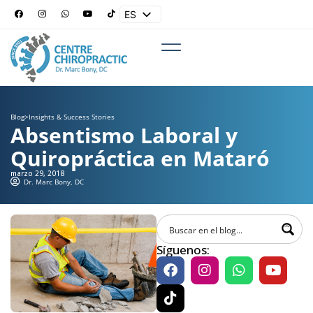
ES
EN
Blog
>
Insights & Success Stories
Absentismo Laboral y
Quiropráctica en Mataró
marzo 29, 2018
Dr. Marc Bony, DC
Síguenos: