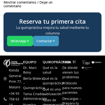
Mostrar comentarios / Dejar un
comentario
Reserva tu primera cita
La quiropráctica mejora tu salud mediante tu
columna
WhatsApp
Contactar
EQUIPO
QUIROPRÁCTICA
PARA TÍ
Dr. Marc
Qué es la
De dónde
Ronda
Bony
salud
vienen tus
General
problemas
Berta Molera
Qué es la
Prim 77,
–
quiropráctica
Prótocolo
Mataró
Quiropráctica
para nuevos
Qué es una
pacientes
+34 93
Tania Criado –
subluxación
Administración
Descargas –
758 63
Fases de
Prepara tu
14
Nuestra
degeneración