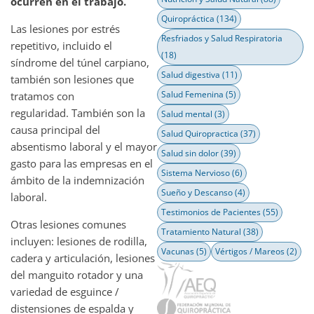
ocurren en el trabajo.
Quiropráctica
(134)
Las lesiones por estrés
Resfriados y Salud Respiratoria
repetitivo, incluido el
(18)
síndrome del túnel carpiano,
Salud digestiva
(11)
también son lesiones que
Salud Femenina
(5)
tratamos con
regularidad. También son la
Salud mental
(3)
causa principal del
Salud Quiropractica
(37)
absentismo laboral y el mayor
Salud sin dolor
(39)
gasto para las empresas en el
Sistema Nervioso
(6)
ámbito de la indemnización
Sueño y Descanso
(4)
laboral.
Testimonios de Pacientes
(55)
Otras lesiones comunes
Tratamiento Natural
(38)
incluyen: lesiones de rodilla,
Vacunas
(5)
Vértigos / Mareos
(2)
cadera y articulación, lesiones
del manguito rotador y una
variedad de esguince /
distensiones de espalda y