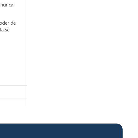
, nunca
poder de
ta se