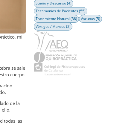
Sueño y Descanso
(4)
Testimonios de Pacientes
(55)
Tratamiento Natural
(38)
Vacunas
(5)
Vértigos / Mareos
(2)
ráctico, mi
ebra se sale
estro cuerpo.
xacion
do.
idado de la
ello.
d todas las