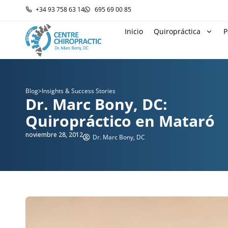
+34 93 758 63 14
695 69 00 85
Inicio
Quiropráctica
P
Blog
>
Insights & Success Stories
Dr. Marc Bony, DC:
Quiropráctico en Mataró
noviembre 28, 2012
Dr. Marc Bony, DC