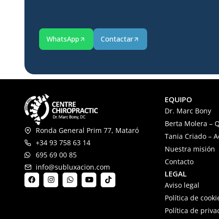
WhatsApp
Contactar
EQUIPO
Dr. Marc Bony
Berta Molera – Q
Ronda General Prim 77, Mataró
Tania Criado – 
+34 93 758 63 14
Nuestra misión
695 69 00 85
Contacto
info@subluxacion.com
LEGAL
Aviso legal
Política de cooki
Política de priv