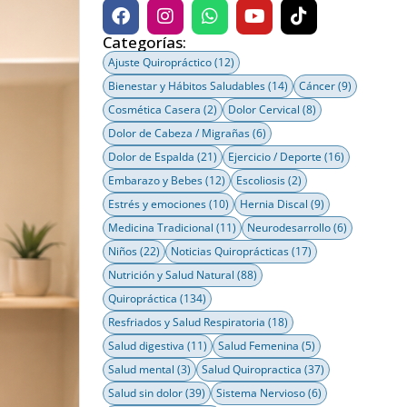
Categorías:
Ajuste Quiropráctico
(12)
Bienestar y Hábitos Saludables
(14)
Cáncer
(9)
Cosmética Casera
(2)
Dolor Cervical
(8)
Dolor de Cabeza / Migrañas
(6)
Dolor de Espalda
(21)
Ejercicio / Deporte
(16)
Embarazo y Bebes
(12)
Escoliosis
(2)
Estrés y emociones
(10)
Hernia Discal
(9)
Medicina Tradicional
(11)
Neurodesarrollo
(6)
Niños
(22)
Noticias Quiroprácticas
(17)
Nutrición y Salud Natural
(88)
Quiropráctica
(134)
Resfriados y Salud Respiratoria
(18)
Salud digestiva
(11)
Salud Femenina
(5)
Salud mental
(3)
Salud Quiropractica
(37)
Salud sin dolor
(39)
Sistema Nervioso
(6)