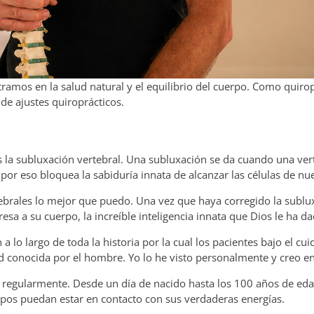
amos en la salud natural y el equilibrio del cuerpo. Como quirop
 de ajustes quiroprácticos.
 la subluxación vertebral. Una subluxación se da cuando una vert
por eso bloquea la sabiduría innata de alcanzar las células de nu
ebrales lo mejor que puedo. Una vez que haya corregido la sublu
esa a su cuerpo, la increíble inteligencia innata que Dios le ha da
 a lo largo de toda la historia por la cual los pacientes bajo el cu
 conocida por el hombre. Yo lo he visto personalmente y creo en 
l regularmente. Desde un día de nacido hasta los 100 años de eda
erpos puedan estar en contacto con sus verdaderas energías.