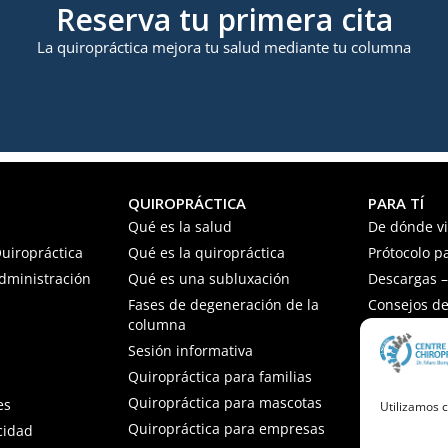
Reserva tu primera cita
La quiropráctica mejora tu salud mediante tu columna
QUIROPRÁCTICA
PARA TÍ
Qué es la salud
De dónde v
uiropráctica
Qué es la quiropráctica
Prótocolo p
Administración
Qué es una subluxación
Descargas – 
Fases de degeneración de la
Consejos de
columna
Preguntas f
Sesión informativa
Quiropráctica para familias
Quiropráctica para mascotas
es
Utilizamos c
Quiropráctica para empresas
acidad