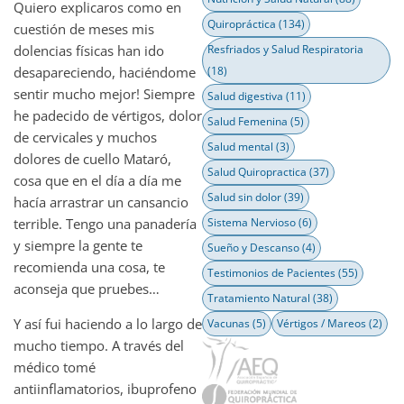
Quiero explicaros como en
Quiropráctica
(134)
cuestión de meses mis
dolencias físicas han ido
Resfriados y Salud Respiratoria
desapareciendo, haciéndome
(18)
sentir mucho mejor! Siempre
Salud digestiva
(11)
he padecido de vértigos, dolor
Salud Femenina
(5)
de cervicales y muchos
Salud mental
(3)
dolores de cuello Mataró,
Salud Quiropractica
(37)
cosa que en el día a día me
Salud sin dolor
(39)
hacía arrastrar un cansancio
terrible. Tengo una panadería
Sistema Nervioso
(6)
y siempre la gente te
Sueño y Descanso
(4)
recomienda una cosa, te
Testimonios de Pacientes
(55)
aconseja que pruebes…
Tratamiento Natural
(38)
Y así fui haciendo a lo largo de
Vacunas
(5)
Vértigos / Mareos
(2)
mucho tiempo. A través del
médico tomé
antiinflamatorios, ibuprofeno