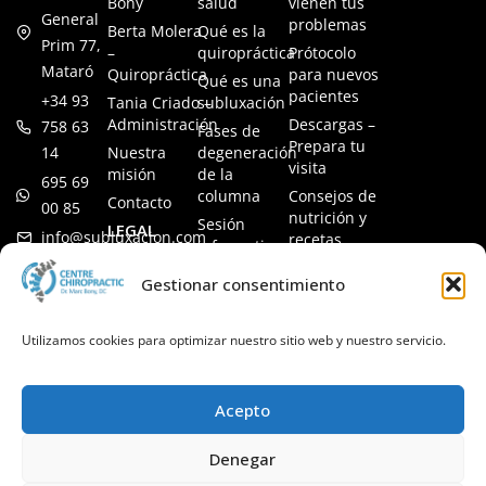
Bony
salud
vienen tus
General
problemas
Berta Molera
Qué es la
Prim 77,
–
quiropráctica
Prótocolo
Mataró
Quiropráctica
para nuevos
Qué es una
pacientes
+34 93
Tania Criado –
subluxación
Administración
Descargas –
758 63
Fases de
Prepara tu
14
Nuestra
degeneración
visita
misión
de la
695 69
columna
Consejos de
Contacto
00 85
nutrición y
Sesión
LEGAL
info@subluxacion.com
recetas
informativa
Aviso legal
Preguntas
Quiropráctica
Gestionar consentimiento
Política de
frecuentes
para familias
cookies
Quiropráctica
Política de
Utilizamos cookies para optimizar nuestro sitio web y nuestro servicio.
para
privacidad
mascotas
Quiropráctica
Acepto
para
empresas
Denegar
Quiropráctica