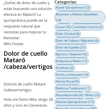
Categorías:
¿Sufres de dolor de cuello y
Ajuste Quiropráctico
(12)
estás buscando una solución
efectiva en Mataró? La
Bienestar y Hábitos Saludables
quiropráctica puede ser la
(14)
respuesta natural que
Cáncer
(9)
Cosmética Casera
(2)
necesitas para mejorar tu
Dolor Cervical
(8)
bienestar.
Dolor de Cabeza / Migrañas
(6)
Mila Corpas
Dolor de Espalda
(21)
Dolor de cuello
Ejercicio / Deporte
(16)
Mataró
Embarazo y Bebes
(12)
/cabeza/vertigos
Escoliosis
(2)
Estrés y emociones
(10)
Hernia Discal
(9)
Dolores de cuello Mataró
Medicina Tradicional
(11)
/cabeza/vertigos.
Neurodesarrollo
(6)
Niños
(22)
Hola me llamo Mila, tengo 38
Noticias Quiroprácticas
(17)
años y vivo en Llavaneras.
Nutrición y Salud Natural
(88)