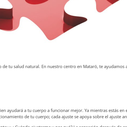
io de tu salud natural. En nuestro centro en Mataró, te ayudamos a
 bien ayudará a tu cuerpo a funcionar mejor. Ya mientras estás en 
cionamiento de tu cuerpo; cada ajuste se apoya sobre el ajuste an
enta; y ¿ Cuándo ajustarme y por qué? La sensación después de es