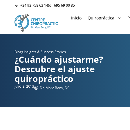
+34 93 758 63 14
695 69 00 85
Inicio
Quiropráctica
P
Blog
>
Insights & Success Stories
¿Cuándo ajustarme?
Descubre el ajuste
quiropráctico
julio 2, 2013
Dr. Marc Bony, DC