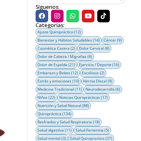
Síguenos:
Categorías:
Ajuste Quiropráctico
(12)
Bienestar y Hábitos Saludables
(14)
Cáncer
(9)
Cosmética Casera
(2)
Dolor Cervical
(8)
Dolor de Cabeza / Migrañas
(6)
Dolor de Espalda
(21)
Ejercicio / Deporte
(16)
Embarazo y Bebes
(12)
Escoliosis
(2)
Estrés y emociones
(10)
Hernia Discal
(9)
Medicina Tradicional
(11)
Neurodesarrollo
(6)
Niños
(22)
Noticias Quiroprácticas
(17)
Nutrición y Salud Natural
(88)
Quiropráctica
(134)
Resfriados y Salud Respiratoria
(18)
Salud digestiva
(11)
Salud Femenina
(5)
Salud mental
(3)
Salud Quiropractica
(37)