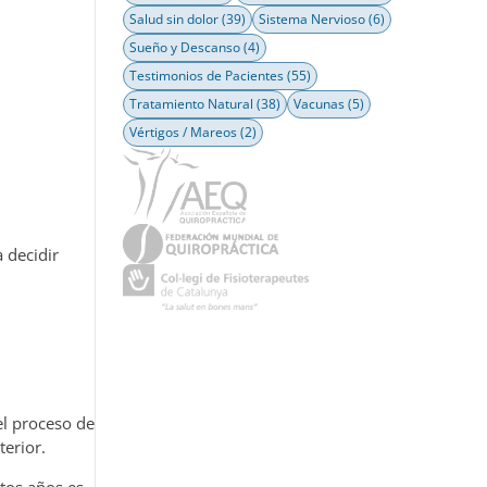
Salud sin dolor
(39)
Sistema Nervioso
(6)
Sueño y Descanso
(4)
Testimonios de Pacientes
(55)
Tratamiento Natural
(38)
Vacunas
(5)
Vértigos / Mareos
(2)
 decidir
el proceso de
terior.
tos años es