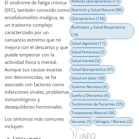
Noticias Quiroprácticas
(17)
El síndrome de fatiga crónica
(SFC), también conocido como
Nutrición y Salud Natural
(88)
encefalomielitis miálgica, es
Quiropráctica
(134)
un trastorno complejo
Resfriados y Salud Respiratoria
caracterizado por un
(18)
cansancio extremo que no
Salud digestiva
(11)
mejora con el descanso y que
Salud Femenina
(5)
puede empeorar con la
Salud mental
(3)
actividad física o mental.
Aunque sus causas exactas
Salud Quiropractica
(37)
son desconocidas, se ha
Salud sin dolor
(39)
asociado con factores como
Sistema Nervioso
(6)
infecciones virales, problemas
Sueño y Descanso
(4)
inmunológicos y
Testimonios de Pacientes
(55)
desequilibrios hormonales.
Tratamiento Natural
(38)
Los síntomas más comunes
Vacunas
(5)
Vértigos / Mareos
(2)
incluyen:
Fatiga severa