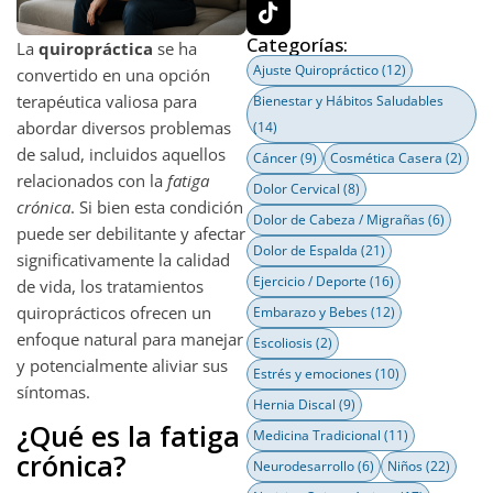
Categorías:
La
quiropráctica
se ha
Ajuste Quiropráctico
(12)
convertido en una opción
terapéutica valiosa para
Bienestar y Hábitos Saludables
abordar diversos problemas
(14)
de salud, incluidos aquellos
Cáncer
(9)
Cosmética Casera
(2)
relacionados con la
fatiga
Dolor Cervical
(8)
crónica
. Si bien esta condición
Dolor de Cabeza / Migrañas
(6)
puede ser debilitante y afectar
Dolor de Espalda
(21)
significativamente la calidad
Ejercicio / Deporte
(16)
de vida, los tratamientos
quiroprácticos ofrecen un
Embarazo y Bebes
(12)
enfoque natural para manejar
Escoliosis
(2)
y potencialmente aliviar sus
Estrés y emociones
(10)
síntomas.
Hernia Discal
(9)
¿Qué es la fatiga
Medicina Tradicional
(11)
crónica?
Neurodesarrollo
(6)
Niños
(22)