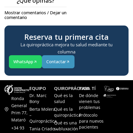
¿Qué opinas?
Mostrar comentarios / Dejar un
comentario
Reserva tu primera cita
La quiropráctica mejora tu salud mediante tu
columna
WhatsApp
Contactar
EQUIPO
QUIROPRÁCTICA
PARA TÍ
Dr. Marc
Qué es la
De dónde
Ronda
Bony
salud
vienen tus
General
problemas
Berta Molera
Qué es la
Prim 77,
–
quiropráctica
Prótocolo
Mataró
Quiropráctica
para nuevos
Qué es una
pacientes
+34 93
Tania Criado –
subluxación