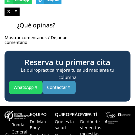
WhatsApp
Telegram
X
¿Qué opinas?
Mostrar comentarios / Dejar un
comentario
Reserva tu primera cita
La quiropráctica mejora tu salud mediante tu
columna
WhatsApp
Contactar
EQUIPO
QUIROPRÁCTICA
PARA TÍ
Dr. Marc
Qué es la
De dónde
Ronda
Bony
salud
vienen tus
General
molestias