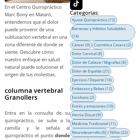
En el Centro Quiropráctico
Categorías:
Marc Bony en Mataró,
Ajuste Quiropráctico
(12)
entendemos que el dolor
Bienestar y Hábitos Saludables
puede provenir de una
(14)
subluxación vertebral en una
zona diferente de donde se
Cáncer
(9)
Cosmética Casera
(2)
siente. Descubre cómo
Dolor Cervical
(8)
nuestro enfoque en salud
Dolor de Cabeza / Migrañas
(6)
natural puede solucionar el
Dolor de Espalda
(21)
origen de tus molestias.
Ejercicio / Deporte
(16)
columna vertebral
Embarazo y Bebes
(12)
Granollers
Escoliosis
(2)
Estrés y emociones
(10)
Entra en la consulta de su
Hernia Discal
(9)
quiropráctico, se sube a la
Medicina Tradicional
(11)
camilla y le señala al
Neurodesarrollo
(6)
Niños
(22)
quiropráctico el punto
donde