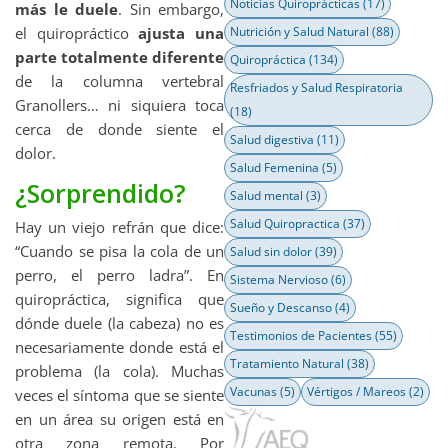
Noticias Quiroprácticas
(17)
más le duele
. Sin embargo,
el quiropráctico
ajusta una
Nutrición y Salud Natural
(88)
parte totalmente diferente
Quiropráctica
(134)
de la columna vertebral
Resfriados y Salud Respiratoria
Granollers… ni siquiera toca
(18)
cerca de donde siente el
Salud digestiva
(11)
dolor.
Salud Femenina
(5)
¿Sorprendido?
Salud mental
(3)
Salud Quiropractica
(37)
Hay un viejo refrán que dice:
“Cuando se pisa la cola de un
Salud sin dolor
(39)
perro, el perro ladra”. En
Sistema Nervioso
(6)
quiropráctica, significa que
Sueño y Descanso
(4)
dónde duele (la cabeza) no es
Testimonios de Pacientes
(55)
necesariamente donde está el
Tratamiento Natural
(38)
problema (la cola). Muchas
Vacunas
(5)
Vértigos / Mareos
(2)
veces el síntoma que se siente
en un área su origen está en
otra zona remota. Por