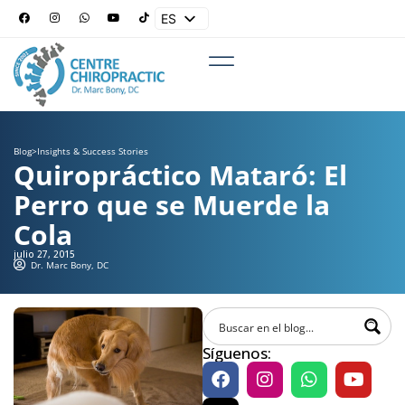
ES
EN
Blog
>
Insights & Success Stories
Quiropráctico Mataró: El
Perro que se Muerde la
Cola
julio 27, 2015
Dr. Marc Bony, DC
Síguenos: