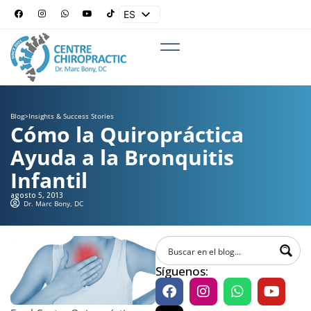
ES
EN
Blog
>
Insights & Success Stories
Cómo la Quiropráctica
Ayuda a la Bronquitis
Infantil
agosto 5, 2013
Dr. Marc Bony, DC
Síguenos: