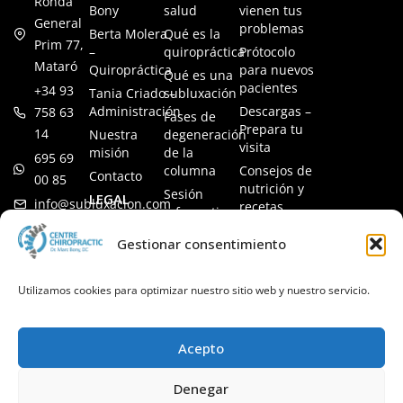
Ronda
Bony
salud
vienen tus
General
problemas
Berta Molera
Qué es la
Prim 77,
–
quiropráctica
Prótocolo
Mataró
Quiropráctica
para nuevos
Qué es una
pacientes
+34 93
Tania Criado –
subluxación
Administración
Descargas –
758 63
Fases de
Prepara tu
14
Nuestra
degeneración
visita
misión
de la
695 69
columna
Consejos de
Contacto
00 85
nutrición y
Sesión
LEGAL
info@subluxacion.com
recetas
informativa
Aviso legal
Preguntas
Quiropráctica
Gestionar consentimiento
Política de
frecuentes
para familias
cookies
Quiropráctica
Política de
Utilizamos cookies para optimizar nuestro sitio web y nuestro servicio.
para
privacidad
mascotas
Quiropráctica
Acepto
para
empresas
Denegar
Quiropráctica