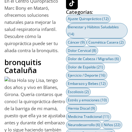
En el Centro Quiropráctico
Marc Bony en Mataró,
Categorías:
ofrecemos soluciones
Ajuste Quiropráctico
(12)
naturales para mejorar la
Bienestar y Hábitos Saludables
salud respiratoria infantil.
(14)
Descubre cómo la
Cáncer
(9)
Cosmética Casera
(2)
quiropráctica puede ser tu
aliada contra la bronquitis.
Dolor Cervical
(8)
Dolor de Cabeza / Migrañas
(6)
bronquitis
Dolor de Espalda
(21)
Cataluña
Ejercicio / Deporte
(16)
Hola soy Lisa, tengo
Embarazo y Bebes
(12)
dos años y vivo en Blanes,
Escoliosis
(2)
Girona. Quería contaros que
Estrés y emociones
(10)
conocí la quiropráctica dentro
de la barriga de mi mamá,
Hernia Discal
(9)
puesto que ella ya se ajustaba
Medicina Tradicional
(11)
antes y durante del embarazo
Neurodesarrollo
(6)
Niños
(22)
y lo sigue haciendo también