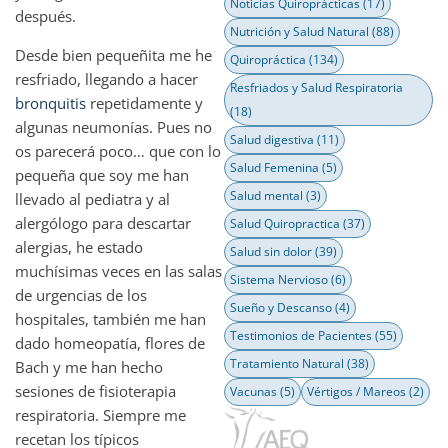
Noticias Quiroprácticas
(17)
después.
Nutrición y Salud Natural
(88)
Desde bien pequeñita me he
Quiropráctica
(134)
resfriado, llegando a hacer
Resfriados y Salud Respiratoria
bronquitis
repetidamente y
(18)
algunas neumonías. Pues no
Salud digestiva
(11)
os parecerá poco… que con lo
Salud Femenina
(5)
pequeña que soy me han
Salud mental
(3)
llevado al pediatra y al
alergólogo para descartar
Salud Quiropractica
(37)
alergias, he estado
Salud sin dolor
(39)
muchísimas veces en las salas
Sistema Nervioso
(6)
de urgencias de los
Sueño y Descanso
(4)
hospitales, también me han
Testimonios de Pacientes
(55)
dado homeopatía, flores de
Tratamiento Natural
(38)
Bach y me han hecho
sesiones de fisioterapia
Vacunas
(5)
Vértigos / Mareos
(2)
respiratoria. Siempre me
recetan los típicos