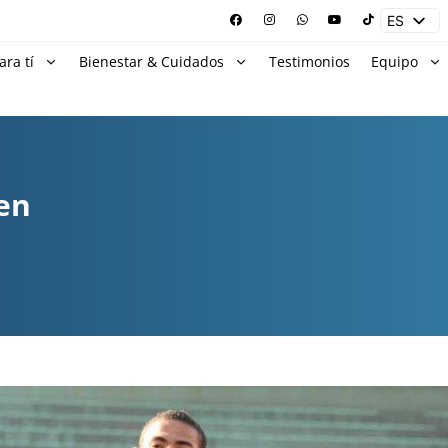
ES
EN
ara tí
Bienestar & Cuidados
Testimonios
Equipo
 en