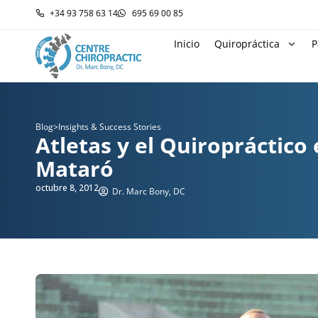
+34 93 758 63 14
695 69 00 85
Inicio
Quiropráctica
P
Blog
>
Insights & Success Stories
Atletas y el Quiropráctico
Mataró
octubre 8, 2012
Dr. Marc Bony, DC