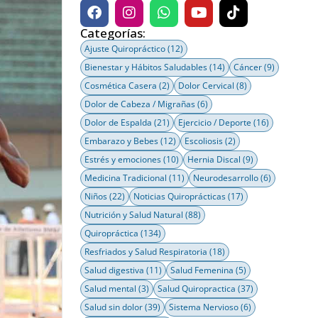
Categorías:
Ajuste Quiropráctico
(12)
Bienestar y Hábitos Saludables
(14)
Cáncer
(9)
Cosmética Casera
(2)
Dolor Cervical
(8)
Dolor de Cabeza / Migrañas
(6)
Dolor de Espalda
(21)
Ejercicio / Deporte
(16)
Embarazo y Bebes
(12)
Escoliosis
(2)
Estrés y emociones
(10)
Hernia Discal
(9)
Medicina Tradicional
(11)
Neurodesarrollo
(6)
Niños
(22)
Noticias Quiroprácticas
(17)
Nutrición y Salud Natural
(88)
Quiropráctica
(134)
Resfriados y Salud Respiratoria
(18)
Salud digestiva
(11)
Salud Femenina
(5)
Salud mental
(3)
Salud Quiropractica
(37)
Salud sin dolor
(39)
Sistema Nervioso
(6)