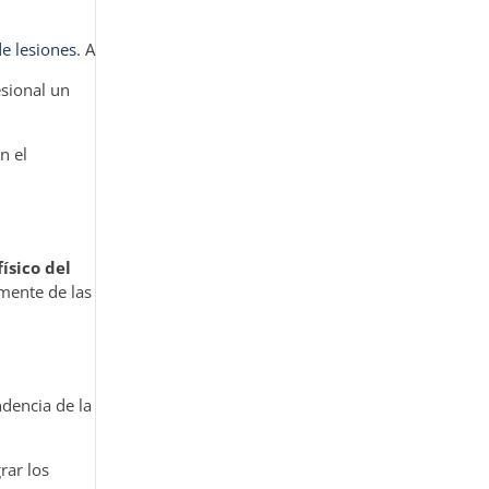
e lesiones.
A
esional un
n el
ísico del
mente de las
ndencia de la
rar los