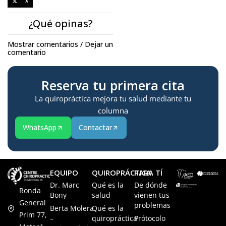
X
¿Qué opinas?
Mostrar comentarios / Dejar un
comentario
Reserva tu primera cita
La quiropráctica mejora tu salud mediante tu
columna
WhatsApp
Contactar
EQUIPO
QUIROPRÁCTICA
PARA TÍ
Dr. Marc
Qué es la
De dónde
Ronda
Bony
salud
vienen tus
General
problemas
Berta Molera
Qué es la
Prim 77,
–
quiropráctica
Prótocolo