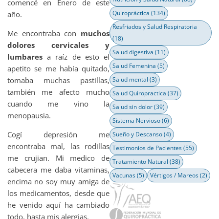
comencé en Enero de este
Quiropráctica
(134)
año.
Resfriados y Salud Respiratoria
Me encontraba con
muchos
(18)
dolores cervicales y
Salud digestiva
(11)
lumbares
a raíz de esto el
Salud Femenina
(5)
apetito se me había quitado,
tomaba muchas pastillas,
Salud mental
(3)
también me afecto mucho
Salud Quiropractica
(37)
cuando me vino la
Salud sin dolor
(39)
menopausia.
Sistema Nervioso
(6)
Cogí depresión me
Sueño y Descanso
(4)
encontraba mal, las rodillas
Testimonios de Pacientes
(55)
me crujian. Mi medico de
Tratamiento Natural
(38)
cabecera me daba vitaminas,
Vacunas
(5)
Vértigos / Mareos
(2)
encima no soy muy amiga de
los medicamentos, desde que
he venido aquí ha cambiado
todo, hasta mis alergias.