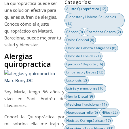
Categorías:
La quiropráctica puede ser
Ajuste Quiropráctico
(12)
una solución efectiva para
quienes sufren de alergias.
Bienestar y Hábitos Saludables
Conoce cómo el ajuste
(14)
quiropráctico en Mataró,
Cáncer
(9)
Cosmética Casera
(2)
Barcelona, puede mejorar tu
Dolor Cervical
(8)
salud y bienestar.
Dolor de Cabeza / Migrañas
(6)
Alergias
Dolor de Espalda
(21)
quiropractica
Ejercicio / Deporte
(16)
Embarazo y Bebes
(12)
Escoliosis
(2)
Estrés y emociones
(10)
Soy Maria, tengo 56 años y
Hernia Discal
(9)
vivo en Sant Andréu de
Medicina Tradicional
(11)
Llavaneres.
Neurodesarrollo
(6)
Niños
(22)
Conocí la Quiropráctica por
Noticias Quiroprácticas
(17)
mi sobrina ella me trajo y
Nutrición y Salud Natural
(88)