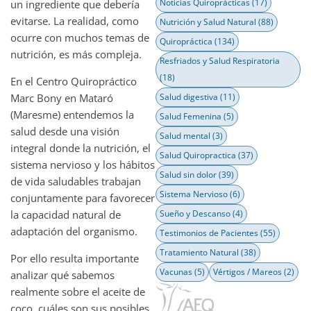
Noticias Quiroprácticas
(17)
un ingrediente que debería
evitarse. La realidad, como
Nutrición y Salud Natural
(88)
ocurre con muchos temas de
Quiropráctica
(134)
nutrición, es más compleja.
Resfriados y Salud Respiratoria
(18)
En el Centro Quiropráctico
Marc Bony en Mataró
Salud digestiva
(11)
(Maresme) entendemos la
Salud Femenina
(5)
salud desde una visión
Salud mental
(3)
integral donde la nutrición, el
Salud Quiropractica
(37)
sistema nervioso y los hábitos
Salud sin dolor
(39)
de vida saludables trabajan
Sistema Nervioso
(6)
conjuntamente para favorecer
la capacidad natural de
Sueño y Descanso
(4)
adaptación del organismo.
Testimonios de Pacientes
(55)
Tratamiento Natural
(38)
Por ello resulta importante
Vacunas
(5)
Vértigos / Mareos
(2)
analizar qué sabemos
realmente sobre el aceite de
coco, cuáles son sus posibles