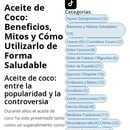
Aceite de
Categorías:
Coco:
Ajuste Quiropráctico
(12)
Beneficios,
Bienestar y Hábitos Saludables
Mitos y Cómo
(14)
Cáncer
(9)
Cosmética Casera
(2)
Utilizarlo de
Dolor Cervical
(8)
Forma
Dolor de Cabeza / Migrañas
(6)
Saludable
Dolor de Espalda
(21)
Ejercicio / Deporte
(16)
Aceite de coco:
Embarazo y Bebes
(12)
entre la
Escoliosis
(2)
popularidad y la
Estrés y emociones
(10)
controversia
Hernia Discal
(9)
Durante años el aceite de
Medicina Tradicional
(11)
coco ha sido presentado tanto
Neurodesarrollo
(6)
Niños
(22)
como un superalimento como