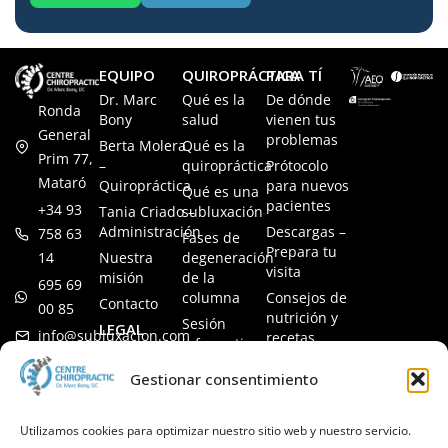
EQUIPO
QUIROPRÁCTICA
PARA TÍ
Dr. Marc
Qué es la
De dónde
Ronda
Bony
salud
vienen tus
General
problemas
Berta Molera
Qué es la
Prim 77,
–
quiropráctica
Prótocolo
Mataró
Quiropráctica
para nuevos
Qué es una
pacientes
+34 93
Tania Criado –
subluxación
Administración
Descargas –
758 63
Fases de
Prepara tu
14
Nuestra
degeneración
visita
misión
de la
695 69
columna
Consejos de
Contacto
00 85
nutrición y
Sesión
LEGAL
info@subluxacion.com
recetas
informativa
Aviso legal
Preguntas
Quiropráctica
Gestionar consentimiento
Política de
frecuentes
para familias
cookies
Quiropráctica
Política de
Utilizamos cookies para optimizar nuestro sitio web y nuestro servicio.
para
privacidad