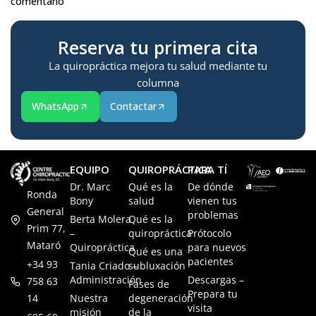
comentario
Reserva tu primera cita
La quiropráctica mejora tu salud mediante tu
columna
WhatsApp
Contactar
EQUIPO
QUIROPRÁCTICA
PARA TÍ
Dr. Marc
Qué es la
De dónde
Ronda
Bony
salud
vienen tus
General
problemas
Berta Molera
Qué es la
Prim 77,
–
quiropráctica
Prótocolo
Mataró
Quiropráctica
para nuevos
Qué es una
pacientes
+34 93
Tania Criado –
subluxación
Administración
Descargas –
758 63
Fases de
Prepara tu
14
Nuestra
degeneración
visita
misión
de la