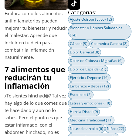
Categorías:
Explora cómo los alimentos
Ajuste Quiropráctico
(12)
antiinflamatorios pueden
mejorar tu bienestar y reducir
Bienestar y Hábitos Saludables
el malestar. Aprende qué
(14)
incluir en tu dieta para
Cáncer
(9)
Cosmética Casera
(2)
combatir la inflamación
Dolor Cervical
(8)
naturalmente.
Dolor de Cabeza / Migrañas
(6)
7 alimentos que
Dolor de Espalda
(21)
reducirán tu
Ejercicio / Deporte
(16)
inflamación
Embarazo y Bebes
(12)
Escoliosis
(2)
¿Te sientes hinchad@? Tal vez
hay algo de lo que comes que
Estrés y emociones
(10)
te hace daño y aún no lo
Hernia Discal
(9)
sabes. Pero el punto es que
Medicina Tradicional
(11)
estar inflamado, con el
Neurodesarrollo
(6)
Niños
(22)
abdomen hinchado, no es