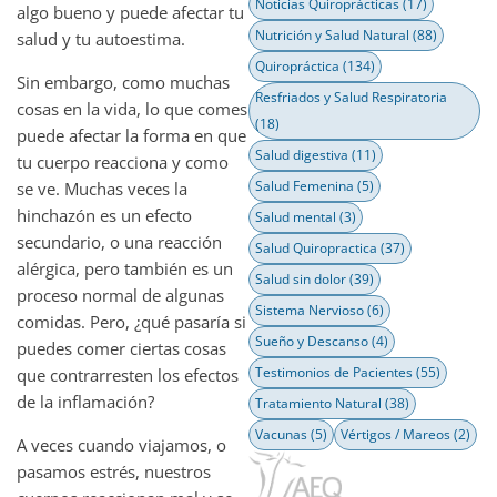
Noticias Quiroprácticas
(17)
algo bueno y puede afectar tu
Nutrición y Salud Natural
(88)
salud y tu autoestima.
Quiropráctica
(134)
Sin embargo, como muchas
Resfriados y Salud Respiratoria
cosas en la vida, lo que comes
(18)
puede afectar la forma en que
Salud digestiva
(11)
tu cuerpo reacciona y como
Salud Femenina
(5)
se ve. Muchas veces la
hinchazón es un efecto
Salud mental
(3)
secundario, o una reacción
Salud Quiropractica
(37)
alérgica, pero también es un
Salud sin dolor
(39)
proceso normal de algunas
Sistema Nervioso
(6)
comidas. Pero, ¿qué pasaría si
Sueño y Descanso
(4)
puedes comer ciertas cosas
Testimonios de Pacientes
(55)
que contrarresten los efectos
de la inflamación?
Tratamiento Natural
(38)
Vacunas
(5)
Vértigos / Mareos
(2)
A veces cuando viajamos, o
pasamos estrés, nuestros