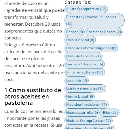
Categorías:
El aceite de coco es un
Ajuste Quiropráctico
(12)
ingrediente versátil que puede
transformar tu salud y
Bienestar y Hábitos Saludables
bienestar. Descubre 20 usos
(14)
sorprendentes que quizás no
Cáncer
(9)
Cosmética Casera
(2)
conocías.
Dolor Cervical
(8)
Si le gustó nuestro último
Dolor de Cabeza / Migrañas
(6)
artículo de los
usos del aceite
Dolor de Espalda
(21)
de coco
, este otro le
Ejercicio / Deporte
(16)
encantará. Aquí tiene otros 20
usos adicionales del aceite de
Embarazo y Bebes
(12)
coco.
Escoliosis
(2)
Estrés y emociones
(10)
1 Como sustituto de
otros aceites en
Hernia Discal
(9)
pastelería
Medicina Tradicional
(11)
Cuando cocine horneando, es
Neurodesarrollo
(6)
Niños
(22)
importante poner las grasas
Noticias Quiroprácticas
(17)
correctas en la recetas. Si usa
Nutrición y Salud Natural
(88)