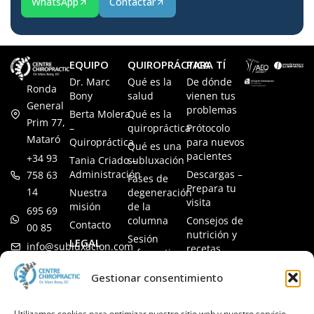
WhatsApp
Contactar
EQUIPO
QUIROPRÁCTICA
PARA TÍ
Dr. Marc
Qué es la
De dónde
Ronda
Bony
salud
vienen tus
General
problemas
Berta Molera
Qué es la
Prim 77,
–
quiropráctica
Prótocolo
Mataró
Quiropráctica
para nuevos
Qué es una
pacientes
+34 93
Tania Criado –
subluxación
Administración
Descargas –
758 63
Fases de
Prepara tu
14
Nuestra
degeneración
visita
misión
de la
695 69
columna
Consejos de
Contacto
00 85
nutrición y
Sesión
LEGAL
info@subluxacion.com
recetas
informativa
Aviso legal
Preguntas
Quiropráctica
Gestionar consentimiento
Política de
frecuentes
para familias
cookies
Quiropráctica
Política de
Utilizamos cookies para optimizar nuestro sitio web y nuestro servicio.