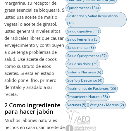
margarina, su receptor de
Quiropráctica
(134)
grasa esencial se bloqueará. Si
Resfriados y Salud Respiratoria
usted usa aceite de maíz o
(18)
vegetal o aceite de girasol,
usted generará niveles altos
Salud digestiva
(11)
de radicales libres que causan
Salud Femenina
(5)
envejecimiento y contribuyen
Salud mental
(3)
a que tenga problemas de
Salud Quiropractica
(37)
salud. Use aceite de cocos
Salud sin dolor
(39)
como sustituto de esos
Sistema Nervioso
(6)
aceites. Si está en estado
sólido por el frío, primero
Sueño y Descanso
(4)
derrítalo y añádalo a su
Testimonios de Pacientes
(55)
receta.
Tratamiento Natural
(38)
2 Como ingrediente
Vacunas
(5)
Vértigos / Mareos
(2)
para hacer jabón
Muchos jabones naturales
hechos en casa usan aceite de