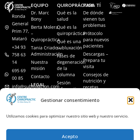
EQUIPO
QUIROPRÁCTICA
PARA TÍ
Dr. Marc
Qué es la
De dónde
Ronda
Bony
salud
vienen tus
General
problemas
Berta Molera
Qué es la
Prim 77,
–
quiropráctica
Prótocolo
Mataró
Quiropráctica
para nuevos
Qué es una
pacientes
+34 93
Tania Criado –
subluxación
Administración
Descargas –
758 63
Fases de
Prepara tu
14
Nuestra
degeneración
visita
misión
de la
695 69
columna
Consejos de
Contacto
00 85
nutrición y
Sesión
LEGAL
info@subluxacion.com
recetas
informativa
Aviso legal
Preguntas
Quiropráctica
Gestionar consentimiento
Política de
frecuentes
para familias
cookies
Quiropráctica
Política de
Utilizamos cookies para optimizar nuestro sitio web y nuestro servicio.
para
privacidad
mascotas
Quiropráctica
Acepto
para