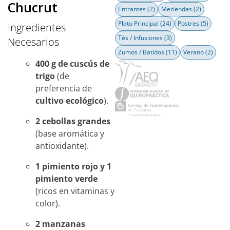
Chucrut
Entrantes
(2)
Meriendas
(2)
Plato Principal
(24)
Postres
(5)
Ingredientes
Tés / Infusiones
(3)
Necesarios
Zumos / Batidos
(11)
Verano
(2)
400 g de cuscús de
trigo
(de
preferencia de
cultivo ecológico
).
2 cebollas grandes
(base aromática y
antioxidante).
1 pimiento rojo y 1
pimiento verde
(ricos en vitaminas y
color).
2 manzanas