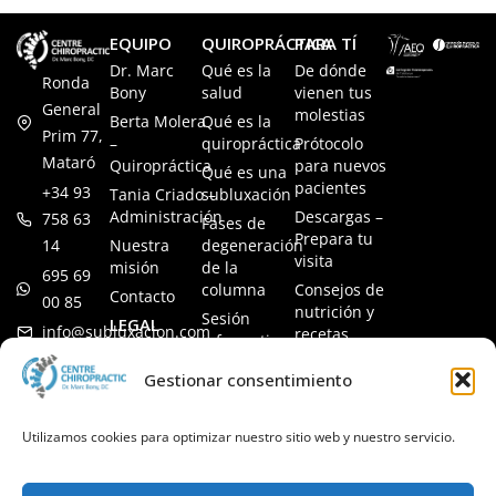
EQUIPO
QUIROPRÁCTICA
PARA TÍ
Dr. Marc
Qué es la
De dónde
Ronda
Bony
salud
vienen tus
General
molestias
Berta Molera
Qué es la
Prim 77,
–
quiropráctica
Prótocolo
Mataró
Quiropráctica
para nuevos
Qué es una
pacientes
+34 93
Tania Criado –
subluxación
Administración
Descargas –
758 63
Fases de
Prepara tu
14
Nuestra
degeneración
visita
misión
de la
695 69
columna
Consejos de
Contacto
00 85
nutrición y
Sesión
LEGAL
info@subluxacion.com
recetas
informativa
Aviso legal
Preguntas
Quiropráctica
Gestionar consentimiento
Política de
frecuentes
para familias
cookies
Quiropráctica
Política de
Utilizamos cookies para optimizar nuestro sitio web y nuestro servicio.
para
privacidad
mascotas
Quiropráctica