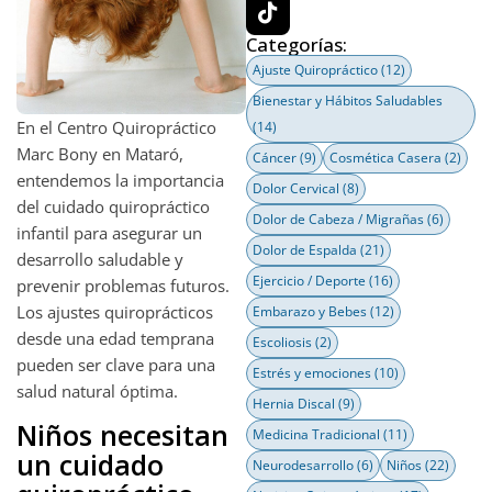
Categorías:
Ajuste Quiropráctico
(12)
Bienestar y Hábitos Saludables
En el Centro Quiropráctico
(14)
Marc Bony en Mataró,
Cáncer
(9)
Cosmética Casera
(2)
entendemos la importancia
Dolor Cervical
(8)
del cuidado quiropráctico
Dolor de Cabeza / Migrañas
(6)
infantil para asegurar un
Dolor de Espalda
(21)
desarrollo saludable y
Ejercicio / Deporte
(16)
prevenir problemas futuros.
Los ajustes quiroprácticos
Embarazo y Bebes
(12)
desde una edad temprana
Escoliosis
(2)
pueden ser clave para una
Estrés y emociones
(10)
salud natural óptima.
Hernia Discal
(9)
Niños necesitan
Medicina Tradicional
(11)
un cuidado
Neurodesarrollo
(6)
Niños
(22)