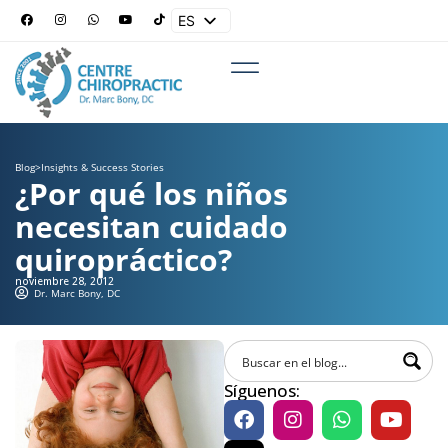
ES
EN
Blog
>
Insights & Success Stories
¿Por qué los niños
necesitan cuidado
quiropráctico?
noviembre 28, 2012
Dr. Marc Bony, DC
Síguenos: