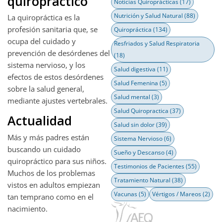
quiropráctico
Noticias Quiroprácticas
(17)
Nutrición y Salud Natural
(88)
La quiropráctica es la
profesión sanitaria que, se
Quiropráctica
(134)
ocupa del cuidado y
Resfriados y Salud Respiratoria
prevención de desórdenes del
(18)
sistema nervioso, y los
Salud digestiva
(11)
efectos de estos desórdenes
Salud Femenina
(5)
sobre la salud general,
Salud mental
(3)
mediante ajustes vertebrales.
Salud Quiropractica
(37)
Actualidad
Salud sin dolor
(39)
Más y más padres están
Sistema Nervioso
(6)
buscando un cuidado
Sueño y Descanso
(4)
quiropráctico para sus niños.
Testimonios de Pacientes
(55)
Muchos de los problemas
Tratamiento Natural
(38)
vistos en adultos empiezan
Vacunas
(5)
Vértigos / Mareos
(2)
tan temprano como en el
nacimiento.