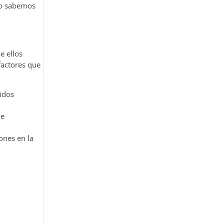
 no sabemos
e ellos
factores que
tidos
de
ones en la