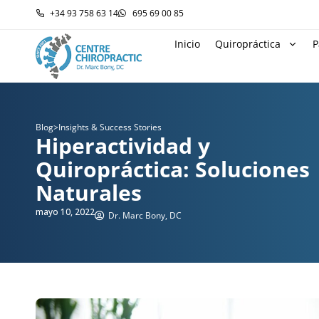
+34 93 758 63 14
695 69 00 85
Inicio
Quiropráctica
P
Blog
>
Insights & Success Stories
Hiperactividad y
Quiropráctica: Soluciones
Naturales
mayo 10, 2022
Dr. Marc Bony, DC