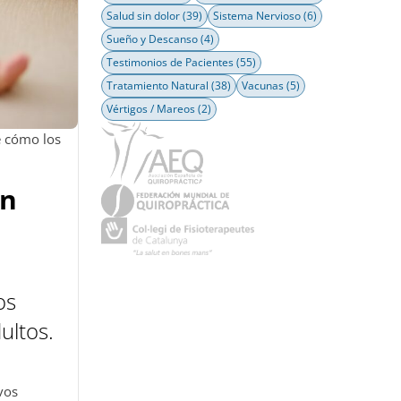
Salud sin dolor
(39)
Sistema Nervioso
(6)
Sueño y Descanso
(4)
Testimonios de Pacientes
(55)
Tratamiento Natural
(38)
Vacunas
(5)
Vértigos / Mareos
(2)
e cómo los
en
os
ultos.
vos