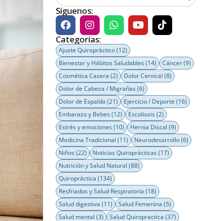
Síguenos:
Categorías:
Ajuste Quiropráctico
(12)
Bienestar y Hábitos Saludables
(14)
Cáncer
(9)
Cosmética Casera
(2)
Dolor Cervical
(8)
Dolor de Cabeza / Migrañas
(6)
Dolor de Espalda
(21)
Ejercicio / Deporte
(16)
Embarazo y Bebes
(12)
Escoliosis
(2)
Estrés y emociones
(10)
Hernia Discal
(9)
Medicina Tradicional
(11)
Neurodesarrollo
(6)
Niños
(22)
Noticias Quiroprácticas
(17)
Nutrición y Salud Natural
(88)
Quiropráctica
(134)
Resfriados y Salud Respiratoria
(18)
Salud digestiva
(11)
Salud Femenina
(5)
Salud mental
(3)
Salud Quiropractica
(37)