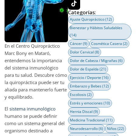
Categorías:
Ajuste Quiropráctico
(12)
Bienestar y Hábitos Saludables
(14)
Cáncer
(9)
Cosmética Casera
(2)
En el Centro Quiropráctico
Dolor Cervical
(8)
Marc Bony en Mataró,
entendemos la importancia
Dolor de Cabeza / Migrañas
(6)
del sistema inmunológico
Dolor de Espalda
(21)
para tu salud. Descubre cómo
Ejercicio / Deporte
(16)
la quiropráctica puede ser tu
Embarazo y Bebes
(12)
aliada para mantenerlo fuerte
Escoliosis
(2)
y equilibrado.
Estrés y emociones
(10)
El
sistema inmunológico
Hernia Discal
(9)
humano se puede definir
Medicina Tradicional
(11)
como un sistema general del
Neurodesarrollo
(6)
Niños
(22)
organismo destinado a