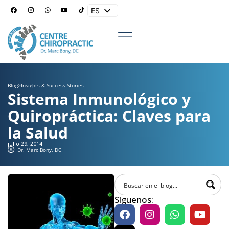
ES
EN
Blog
>
Insights & Success Stories
Sistema Inmunológico y
Quiropráctica: Claves para
la Salud
julio 29, 2014
Dr. Marc Bony, DC
Síguenos: