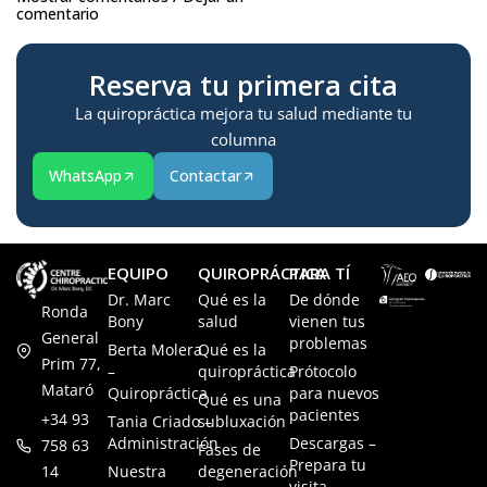
comentario
Reserva tu primera cita
La quiropráctica mejora tu salud mediante tu
columna
WhatsApp
Contactar
EQUIPO
QUIROPRÁCTICA
PARA TÍ
Dr. Marc
Qué es la
De dónde
Ronda
Bony
salud
vienen tus
General
problemas
Berta Molera
Qué es la
Prim 77,
–
quiropráctica
Prótocolo
Mataró
Quiropráctica
para nuevos
Qué es una
pacientes
+34 93
Tania Criado –
subluxación
Administración
Descargas –
758 63
Fases de
Prepara tu
14
Nuestra
degeneración
visita