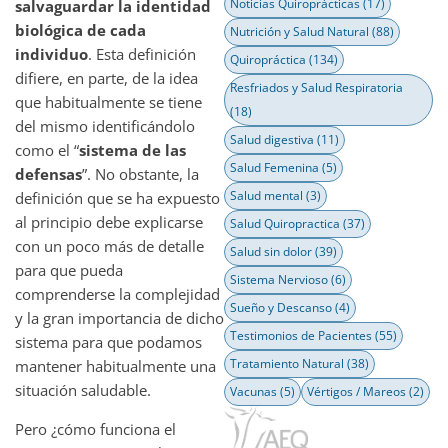
Noticias Quiroprácticas
(17)
salvaguardar la identidad
biológica de cada
Nutrición y Salud Natural
(88)
individuo
. Esta definición
Quiropráctica
(134)
difiere, en parte, de la idea
Resfriados y Salud Respiratoria
que habitualmente se tiene
(18)
del mismo identificándolo
Salud digestiva
(11)
como el “
sistema de las
Salud Femenina
(5)
defensas
”. No obstante, la
Salud mental
(3)
definición que se ha expuesto
al principio debe explicarse
Salud Quiropractica
(37)
con un poco más de detalle
Salud sin dolor
(39)
para que pueda
Sistema Nervioso
(6)
comprenderse la complejidad
Sueño y Descanso
(4)
y la gran importancia de dicho
Testimonios de Pacientes
(55)
sistema para que podamos
Tratamiento Natural
(38)
mantener habitualmente una
situación saludable.
Vacunas
(5)
Vértigos / Mareos
(2)
Pero ¿cómo funciona el