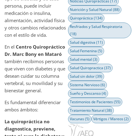
Noticias Quiroprácticas
(17)
persona, puede incluir
Nutrición y Salud Natural
(88)
medicación o insulina,
Quiropráctica
(134)
alimentación, actividad física
Resfriados y Salud Respiratoria
y otros cambios relacionados
(18)
con el estilo de vida.
Salud digestiva
(11)
En el
Centro Quiropráctico
Salud Femenina
(5)
Dr. Marc Bony en Mataró
Salud mental
(3)
también recibimos personas
Salud Quiropractica
(37)
que viven con diabetes y que
desean cuidar su columna
Salud sin dolor
(39)
vertebral, su movilidad y su
Sistema Nervioso
(6)
bienestar general.
Sueño y Descanso
(4)
Es fundamental diferenciar
Testimonios de Pacientes
(55)
ambos ámbitos:
Tratamiento Natural
(38)
Vacunas
(5)
Vértigos / Mareos
(2)
La quiropráctica no
diagnostica, previene,
trata ni cura la diabetes y