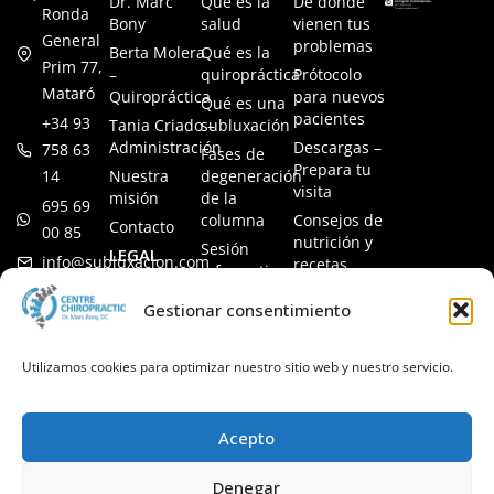
Dr. Marc
Qué es la
De dónde
Ronda
Bony
salud
vienen tus
General
problemas
Berta Molera
Qué es la
Prim 77,
–
quiropráctica
Prótocolo
Mataró
Quiropráctica
para nuevos
Qué es una
pacientes
+34 93
Tania Criado –
subluxación
Administración
Descargas –
758 63
Fases de
Prepara tu
14
Nuestra
degeneración
visita
misión
de la
695 69
columna
Consejos de
Contacto
00 85
nutrición y
Sesión
LEGAL
info@subluxacion.com
recetas
informativa
Aviso legal
Preguntas
Quiropráctica
Gestionar consentimiento
Política de
frecuentes
para familias
cookies
Quiropráctica
Política de
Utilizamos cookies para optimizar nuestro sitio web y nuestro servicio.
para
privacidad
mascotas
Quiropráctica
Acepto
para
empresas
Denegar