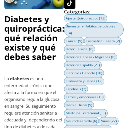
Categorías:
Diabetes y
Ajuste Quiropráctico
(12)
quiropráctica:
Bienestar y Hábitos Saludables
(14)
qué relación
Cáncer
(9)
Cosmética Casera
(2)
existe y qué
Dolor Cervical
(8)
debes saber
Dolor de Cabeza / Migrañas
(6)
Dolor de Espalda
(21)
Ejercicio / Deporte
(16)
La
diabetes
es una
Embarazo y Bebes
(12)
enfermedad crónica que
Escoliosis
(2)
afecta a la forma en que el
Estrés y emociones
(10)
organismo regula la glucosa
Hernia Discal
(9)
en sangre. Su seguimiento
requiere atención sanitaria
Medicina Tradicional
(11)
adecuada y, dependiendo del
Neurodesarrollo
(6)
Niños
(22)
tipo de diabetes y de cada