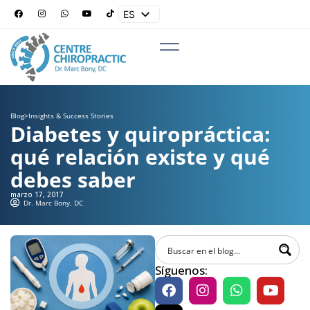
ES
EN
Blog
>
Insights & Success Stories
Diabetes y quiropráctica:
qué relación existe y qué
debes saber
marzo 17, 2017
Dr. Marc Bony, DC
Síguenos: