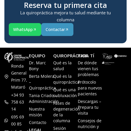
Reserva tu primera cita
La quiropráctica mejora tu salud mediante tu
columna
WhatsApp
Contactar
EQUIPO
QUIROPRÁCTICA
PARA TÍ
Dr. Marc
Qué es la
De dónde
Ronda
Bony
salud
vienen tus
General
problemas
Berta Molera
Qué es la
Prim 77,
–
quiropráctica
Prótocolo
Mataró
Quiropráctica
para nuevos
Qué es una
pacientes
+34 93
Tania Criado –
subluxación
Administración
Descargas –
758 63
Fases de
Prepara tu
14
Nuestra
degeneración
visita
misión
de la
695 69
columna
Consejos de
Contacto
00 85
nutrición y
Sesión
LEGAL