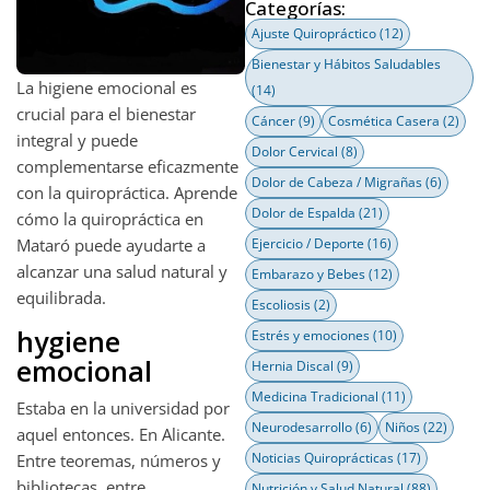
Categorías:
Ajuste Quiropráctico
(12)
Bienestar y Hábitos Saludables
La higiene emocional es
(14)
crucial para el bienestar
Cáncer
(9)
Cosmética Casera
(2)
integral y puede
Dolor Cervical
(8)
complementarse eficazmente
Dolor de Cabeza / Migrañas
(6)
con la quiropráctica. Aprende
Dolor de Espalda
(21)
cómo la quiropráctica en
Mataró puede ayudarte a
Ejercicio / Deporte
(16)
alcanzar una salud natural y
Embarazo y Bebes
(12)
equilibrada.
Escoliosis
(2)
hygiene
Estrés y emociones
(10)
emocional
Hernia Discal
(9)
Medicina Tradicional
(11)
Estaba en la universidad por
Neurodesarrollo
(6)
Niños
(22)
aquel entonces. En Alicante.
Noticias Quiroprácticas
(17)
Entre teoremas, números y
bibliotecas, entre
Nutrición y Salud Natural
(88)