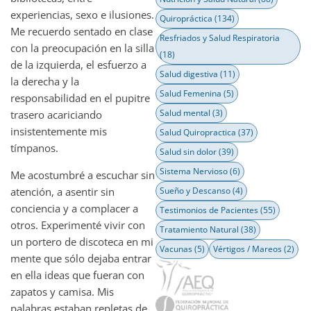
experiencias, sexo e ilusiones.
Quiropráctica
(134)
Me recuerdo sentado en clase
Resfriados y Salud Respiratoria
con la preocupación en la silla
(18)
de la izquierda, el esfuerzo a
Salud digestiva
(11)
la derecha y la
Salud Femenina
(5)
responsabilidad en el pupitre
Salud mental
(3)
trasero acariciando
insistentemente mis
Salud Quiropractica
(37)
tímpanos.
Salud sin dolor
(39)
Sistema Nervioso
(6)
Me acostumbré a escuchar sin
atención, a asentir sin
Sueño y Descanso
(4)
conciencia y a complacer a
Testimonios de Pacientes
(55)
otros. Experimenté vivir con
Tratamiento Natural
(38)
un portero de discoteca en mi
Vacunas
(5)
Vértigos / Mareos
(2)
mente que sólo dejaba entrar
en ella ideas que fueran con
zapatos y camisa. Mis
palabras estaban repletas de