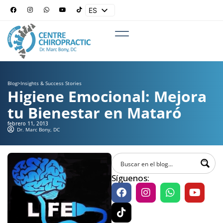
ES
EN
Blog
>
Insights & Success Stories
Higiene Emocional: Mejora
tu Bienestar en Mataró
febrero 11, 2013
Dr. Marc Bony, DC
Síguenos: