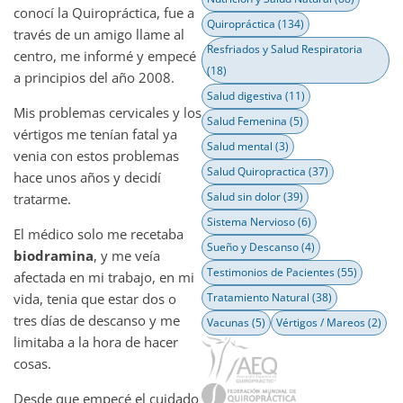
conocí la Quiropráctica, fue a
Quiropráctica
(134)
través de un amigo llame al
Resfriados y Salud Respiratoria
centro, me informé y empecé
(18)
a principios del año 2008.
Salud digestiva
(11)
Mis problemas cervicales y los
Salud Femenina
(5)
vértigos me tenían fatal ya
Salud mental
(3)
venia con estos problemas
Salud Quiropractica
(37)
hace unos años y decidí
Salud sin dolor
(39)
tratarme.
Sistema Nervioso
(6)
El médico solo me recetaba
Sueño y Descanso
(4)
biodramina
, y me veía
Testimonios de Pacientes
(55)
afectada en mi trabajo, en mi
vida, tenia que estar dos o
Tratamiento Natural
(38)
tres días de descanso y me
Vacunas
(5)
Vértigos / Mareos
(2)
limitaba a la hora de hacer
cosas.
Desde que empecé el cuidado