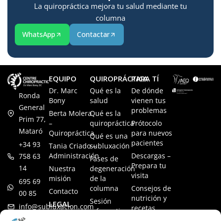
La quiropráctica mejora tu salud mediante tu
columna
WhatsApp
Contactar
EQUIPO
QUIROPRÁCTICA
PARA TÍ
Dr. Marc
Qué es la
De dónde
Ronda
Bony
salud
vienen tus
General
problemas
Berta Molera
Qué es la
Prim 77,
–
quiropráctica
Prótocolo
Mataró
Quiropráctica
para nuevos
Qué es una
pacientes
+34 93
Tania Criado –
subluxación
Administración
Descargas –
758 63
Fases de
Prepara tu
14
Nuestra
degeneración
visita
misión
de la
695 69
columna
Consejos de
Contacto
00 85
nutrición y
Sesión
LEGAL
info@subluxacion.com
recetas
informativa
Aviso legal
Preguntas