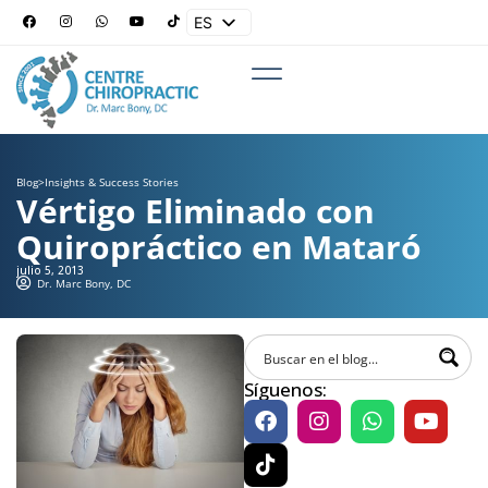
ES
EN
Blog
>
Insights & Success Stories
Vértigo Eliminado con
Quiropráctico en Mataró
julio 5, 2013
Dr. Marc Bony, DC
Síguenos: