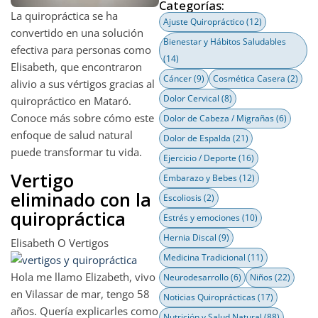
Categorías:
La quiropráctica se ha
Ajuste Quiropráctico
(12)
convertido en una solución
Bienestar y Hábitos Saludables
efectiva para personas como
(14)
Elisabeth, que encontraron
Cáncer
(9)
Cosmética Casera
(2)
alivio a sus vértigos gracias al
Dolor Cervical
(8)
quiropráctico en Mataró.
Conoce más sobre cómo este
Dolor de Cabeza / Migrañas
(6)
enfoque de salud natural
Dolor de Espalda
(21)
puede transformar tu vida.
Ejercicio / Deporte
(16)
Vertigo
Embarazo y Bebes
(12)
eliminado con la
Escoliosis
(2)
quiropráctica
Estrés y emociones
(10)
Hernia Discal
(9)
Elisabeth O Vertigos
Medicina Tradicional
(11)
Hola me llamo Elizabeth, vivo
Neurodesarrollo
(6)
Niños
(22)
en Vilassar de mar, tengo 58
Noticias Quiroprácticas
(17)
años. Quería explicarles como
Nutrición y Salud Natural
(88)