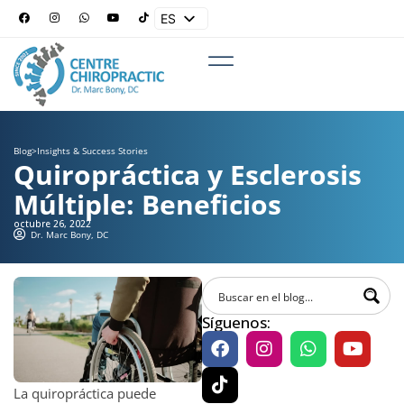
ES
EN
Blog
>
Insights & Success Stories
Quiropráctica y Esclerosis
Múltiple: Beneficios
octubre 26, 2022
Dr. Marc Bony, DC
Síguenos:
La quiropráctica puede