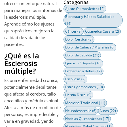
Categorías:
ofrecer un enfoque natural
Ajuste Quiropráctico
(12)
para manejar los síntomas de
la esclerosis múltiple.
Bienestar y Hábitos Saludables
Aprende cómo los ajustes
(14)
quiroprácticos mejoran la
Cáncer
(9)
Cosmética Casera
(2)
calidad de vida de los
Dolor Cervical
(8)
pacientes.
Dolor de Cabeza / Migrañas
(6)
¿Qué es la
Dolor de Espalda
(21)
Esclerosis
Ejercicio / Deporte
(16)
múltiple?
Embarazo y Bebes
(12)
Escoliosis
(2)
Es una enfermedad crónica,
potencialmente debilitante
Estrés y emociones
(10)
que afecta al cerebro, tallo
Hernia Discal
(9)
encefálico y médula espinal.
Medicina Tradicional
(11)
Afecta a más de un millón de
Neurodesarrollo
(6)
Niños
(22)
personas, es impredecible y
Noticias Quiroprácticas
(17)
varia en gravedad, yendo
Nutrición y Salud Natural
(88)