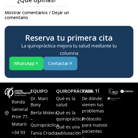
Mostrar comentarios / Dejar un
comentario
Reserva tu primera cita
La quiropráctica mejora tu salud mediante tu
columna
WhatsApp
Contactar
EQUIPO
QUIROPRÁCTICA
PARA TÍ
Dr. Marc
Qué es la
De dónde
Ronda
Bony
salud
vienen tus
General
problemas
Berta Molera
Qué es la
Prim 77,
–
quiropráctica
Prótocolo
Mataró
Quiropráctica
para nuevos
Qué es una
pacientes
+34 93
Tania Criado –
subluxación