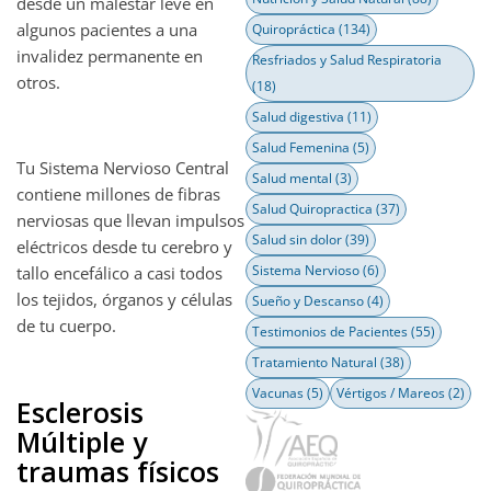
desde un malestar leve en
algunos pacientes a una
Quiropráctica
(134)
invalidez permanente en
Resfriados y Salud Respiratoria
otros.
(18)
Salud digestiva
(11)
Salud Femenina
(5)
Tu Sistema Nervioso Central
Salud mental
(3)
contiene millones de fibras
Salud Quiropractica
(37)
nerviosas que llevan impulsos
Salud sin dolor
(39)
eléctricos desde tu cerebro y
Sistema Nervioso
(6)
tallo encefálico a casi todos
los tejidos, órganos y células
Sueño y Descanso
(4)
de tu cuerpo.
Testimonios de Pacientes
(55)
Tratamiento Natural
(38)
Vacunas
(5)
Vértigos / Mareos
(2)
Esclerosis
Múltiple y
traumas físicos