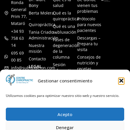
Ronda
Bony
salud
vienen tus
General
problemas
Berta Molera
Qué es la
Prim 77,
–
quiropráctica
Prótocolo
Mataró
Quiropráctica
para nuevos
Qué es una
pacientes
+34 93
Tania Criado –
subluxación
Administración
Descargas –
758 63
Fases de
Prepara tu
14
Nuestra
degeneración
visita
misión
de la
695 69
columna
Consejos de
Contacto
00 85
nutrición y
Sesión
LEGAL
info@subluxacion.com
recetas
informativa
Aviso legal
Preguntas
Quiropráctica
Gestionar consentimiento
Política de
frecuentes
para familias
cookies
Quiropráctica
Política de
Utilizamos cookies para optimizar nuestro sitio web y nuestro servicio.
para
privacidad
mascotas
Quiropráctica
Acepto
para
empresas
Denegar
Quiropráctica