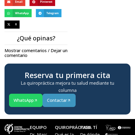
Email
Pinterest
WhatsApp
Telegram
X
¿Qué opinas?
Mostrar comentarios / Dejar un
comentario
Reserva tu primera cita
La quiropráctica mejora tu salud mediante tu
columna
WhatsApp
Contactar
EQUIPO
QUIROPRÁCTICA
PARA TÍ
Dr. Marc
Qué es la
De dónde