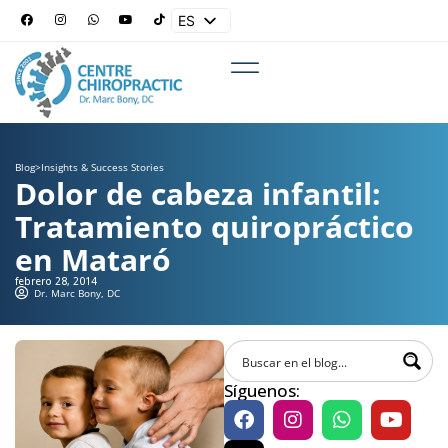
ES
EN
Blog
>
Insights & Success Stories
Dolor de cabeza infantil:
Tratamiento quiropráctico
en Mataró
febrero 28, 2014
Dr. Marc Bony, DC
Síguenos: