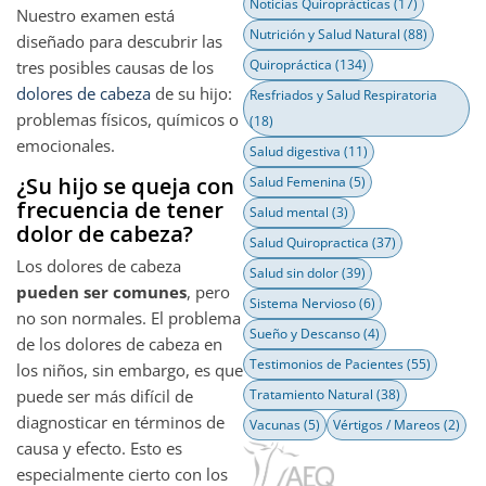
Noticias Quiroprácticas
(17)
Nuestro examen está
Nutrición y Salud Natural
(88)
diseñado para descubrir las
Quiropráctica
(134)
tres posibles causas de los
dolores de cabeza
de su hijo:
Resfriados y Salud Respiratoria
problemas físicos, químicos o
(18)
emocionales.
Salud digestiva
(11)
¿Su hijo se queja con
Salud Femenina
(5)
frecuencia de tener
Salud mental
(3)
dolor de cabeza?
Salud Quiropractica
(37)
Los dolores de cabeza
Salud sin dolor
(39)
pueden ser comunes
, pero
Sistema Nervioso
(6)
no son normales. El problema
Sueño y Descanso
(4)
de los dolores de cabeza en
Testimonios de Pacientes
(55)
los niños, sin embargo, es que
puede ser más difícil de
Tratamiento Natural
(38)
diagnosticar en términos de
Vacunas
(5)
Vértigos / Mareos
(2)
causa y efecto. Esto es
especialmente cierto con los