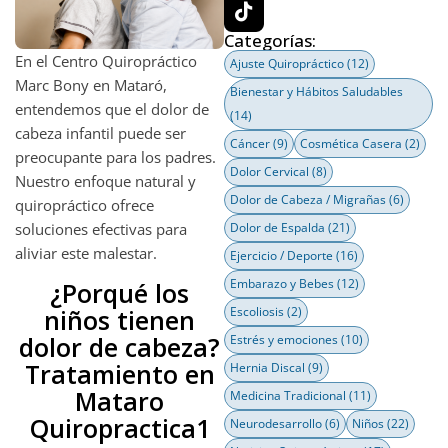
Categorías:
En el Centro Quiropráctico
Ajuste Quiropráctico
(12)
Marc Bony en Mataró,
Bienestar y Hábitos Saludables
entendemos que el dolor de
(14)
cabeza infantil puede ser
Cáncer
(9)
Cosmética Casera
(2)
preocupante para los padres.
Dolor Cervical
(8)
Nuestro enfoque natural y
Dolor de Cabeza / Migrañas
(6)
quiropráctico ofrece
soluciones efectivas para
Dolor de Espalda
(21)
aliviar este malestar.
Ejercicio / Deporte
(16)
Embarazo y Bebes
(12)
¿Porqué los
niños tienen
Escoliosis
(2)
dolor de cabeza?
Estrés y emociones
(10)
Tratamiento en
Hernia Discal
(9)
Mataro
Medicina Tradicional
(11)
Quiropractica1
Neurodesarrollo
(6)
Niños
(22)