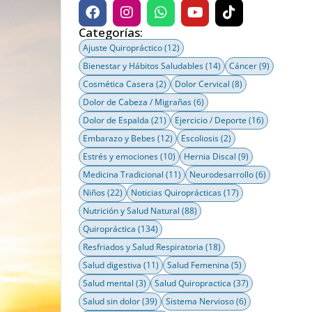
Categorías:
Ajuste Quiropráctico
(12)
Bienestar y Hábitos Saludables
(14)
Cáncer
(9)
Cosmética Casera
(2)
Dolor Cervical
(8)
Dolor de Cabeza / Migrañas
(6)
Dolor de Espalda
(21)
Ejercicio / Deporte
(16)
Embarazo y Bebes
(12)
Escoliosis
(2)
Estrés y emociones
(10)
Hernia Discal
(9)
Medicina Tradicional
(11)
Neurodesarrollo
(6)
Niños
(22)
Noticias Quiroprácticas
(17)
Nutrición y Salud Natural
(88)
Quiropráctica
(134)
Resfriados y Salud Respiratoria
(18)
Salud digestiva
(11)
Salud Femenina
(5)
Salud mental
(3)
Salud Quiropractica
(37)
Salud sin dolor
(39)
Sistema Nervioso
(6)