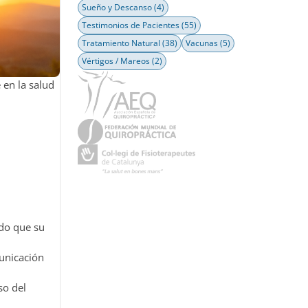
Sueño y Descanso
(4)
Testimonios de Pacientes
(55)
Tratamiento Natural
(38)
Vacunas
(5)
Vértigos / Mareos
(2)
 en la salud
do que su
municación
so del