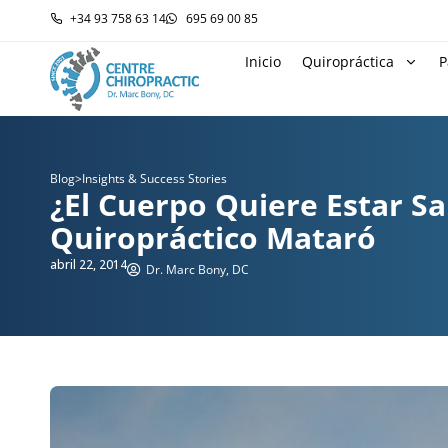
+34 93 758 63 14
695 69 00 85
Inicio
Quiropráctica
P
Blog
>
Insights & Success Stories
¿El Cuerpo Quiere Estar S
Quiropráctico Mataró
abril 22, 2014
Dr. Marc Bony, DC