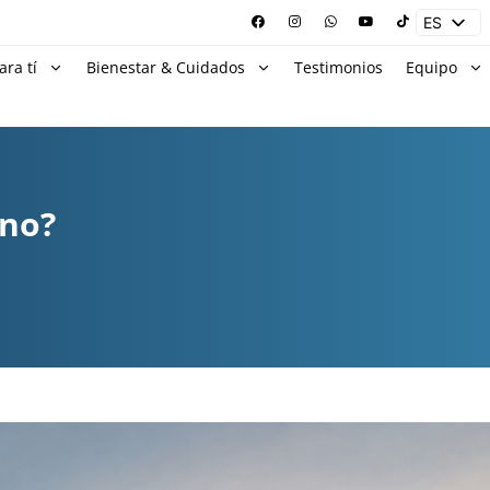
ES
EN
ara tí
Bienestar & Cuidados
Testimonios
Equipo
ano?