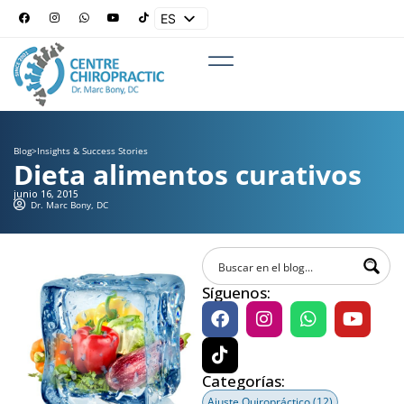
ES
EN
Blog
>
Insights & Success Stories
Dieta alimentos curativos
junio 16, 2015
Dr. Marc Bony, DC
Síguenos:
Categorías:
Ajuste Quiropráctico
(12)