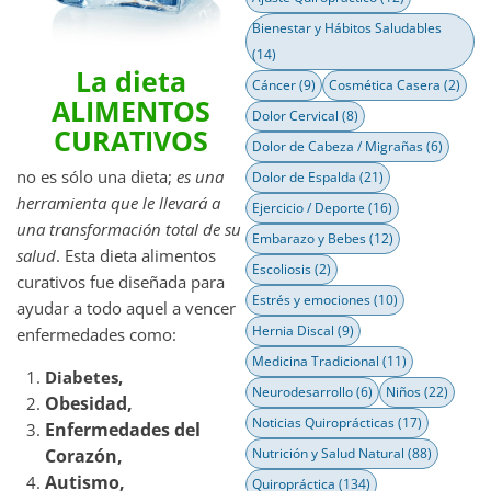
Bienestar y Hábitos Saludables
(14)
La dieta
Cáncer
(9)
Cosmética Casera
(2)
ALIMENTOS
Dolor Cervical
(8)
CURATIVOS
Dolor de Cabeza / Migrañas
(6)
no es sólo una dieta;
es una
Dolor de Espalda
(21)
herramienta que le llevará a
Ejercicio / Deporte
(16)
una transformación total de su
Embarazo y Bebes
(12)
salud
. Esta dieta alimentos
Escoliosis
(2)
curativos fue diseñada para
Estrés y emociones
(10)
ayudar a todo aquel a vencer
Hernia Discal
(9)
enfermedades como:
Medicina Tradicional
(11)
Diabetes,
Neurodesarrollo
(6)
Niños
(22)
Obesidad,
Noticias Quiroprácticas
(17)
Enfermedades del
Corazón,
Nutrición y Salud Natural
(88)
Autismo,
Quiropráctica
(134)