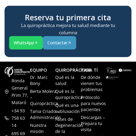
Reserva tu primera cita
La quiropráctica mejora tu salud mediante tu
columna
WhatsApp
Contactar
EQUIPO
QUIROPRÁCTICA
PARA TÍ
Dr. Marc
Qué es la
De dónde
Ronda
Bony
salud
vienen tus
General
problemas
Berta Molera
Qué es la
Prim 77,
–
quiropráctica
Prótocolo
Mataró
Quiropráctica
para nuevos
Qué es una
pacientes
+34 93
Tania Criado –
subluxación
Administración
Descargas –
758 63
Fases de
Prepara tu
14
Nuestra
degeneración
visita
misión
de la
695 69