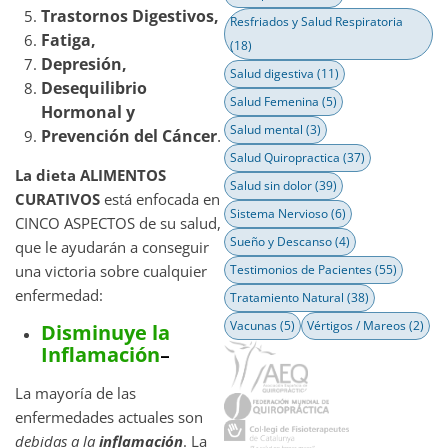
Trastornos Digestivos,
Resfriados y Salud Respiratoria
Fatiga,
(18)
Depresión,
Salud digestiva
(11)
Desequilibrio
Salud Femenina
(5)
Hormonal y
Salud mental
(3)
Prevención del Cáncer
.
Salud Quiropractica
(37)
La dieta ALIMENTOS
Salud sin dolor
(39)
CURATIVOS
está enfocada en
Sistema Nervioso
(6)
CINCO ASPECTOS de su salud,
Sueño y Descanso
(4)
que le ayudarán a conseguir
una victoria sobre cualquier
Testimonios de Pacientes
(55)
enfermedad:
Tratamiento Natural
(38)
Vacunas
(5)
Vértigos / Mareos
(2)
Disminuye la
Inflamación
–
La mayoría de las
enfermedades actuales son
debidas a la
inflamación
. La