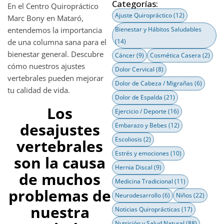
Categorías:
En el Centro Quiropráctico
Ajuste Quiropráctico
(12)
Marc Bony en Mataró,
entendemos la importancia
Bienestar y Hábitos Saludables
de una columna sana para el
(14)
bienestar general. Descubre
Cáncer
(9)
Cosmética Casera
(2)
cómo nuestros ajustes
Dolor Cervical
(8)
vertebrales pueden mejorar
Dolor de Cabeza / Migrañas
(6)
tu calidad de vida.
Dolor de Espalda
(21)
Los
Ejercicio / Deporte
(16)
desajustes
Embarazo y Bebes
(12)
Escoliosis
(2)
vertebrales
Estrés y emociones
(10)
son la causa
Hernia Discal
(9)
de muchos
Medicina Tradicional
(11)
problemas de
Neurodesarrollo
(6)
Niños
(22)
nuestra
Noticias Quiroprácticas
(17)
Nutrición y Salud Natural
(88)