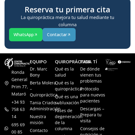
Reserva tu primera cita
La quiropráctica mejora tu salud mediante tu
columna
WhatsApp
Contactar
EQUIPO
QUIROPRÁCTICA
PARA TÍ
Dr. Marc
Qué es la
De dónde
Ronda
Bony
salud
vienen tus
General
problemas
Berta Molera
Qué es la
Prim 77,
–
quiropráctica
Prótocolo
Mataró
Quiropráctica
para nuevos
Qué es una
pacientes
+34 93
Tania Criado –
subluxación
Administración
Descargas –
758 63
Fases de
Prepara tu
14
Nuestra
degeneración
visita
misión
de la
695 69
columna
Consejos de
Contacto
00 85
nutrición y