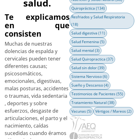
salud.
Quiropráctica
(134)
Te explicamos
Resfriados y Salud Respiratoria
en que
(18)
consisten
Salud digestiva
(11)
Salud Femenina
(5)
Muchas de nuestras
dolencias de espalda y
Salud mental
(3)
cervicales pueden tener
Salud Quiropractica
(37)
diferentes causas;
Salud sin dolor
(39)
psicosomáticos,
Sistema Nervioso
(6)
emocionales, digestivas,
Sueño y Descanso
(4)
malas posturas, accidentes
Testimonios de Pacientes
(55)
o traumas, vida sedentaria
, deportes y sobre
Tratamiento Natural
(38)
esfuerzos, desgaste de
Vacunas
(5)
Vértigos / Mareos
(2)
articulaciones, el parto y el
nacimiento, caídas
sucedidas cuando éramos