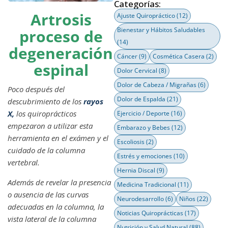
Categorías:
Artrosis
Ajuste Quiropráctico
(12)
Bienestar y Hábitos Saludables
proceso de
(14)
degeneración
Cáncer
(9)
Cosmética Casera
(2)
espinal
Dolor Cervical
(8)
Dolor de Cabeza / Migrañas
(6)
Poco después del
Dolor de Espalda
(21)
descubrimiento de los
rayos
X
,
los quiroprácticos
Ejercicio / Deporte
(16)
empezaron a utilizar esta
Embarazo y Bebes
(12)
herramienta en el exámen y el
Escoliosis
(2)
cuidado de la columna
Estrés y emociones
(10)
vertebral.
Hernia Discal
(9)
Además de revelar la presencia
Medicina Tradicional
(11)
o ausencia de las curvas
Neurodesarrollo
(6)
Niños
(22)
adecuadas en la columna, la
Noticias Quiroprácticas
(17)
vista lateral de la columna
Nutrición y Salud Natural
(88)