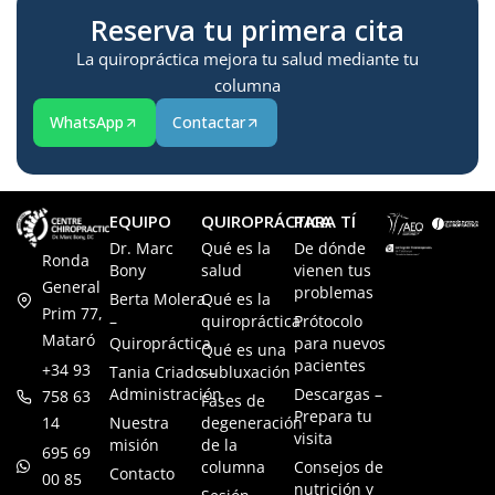
Reserva tu primera cita
La quiropráctica mejora tu salud mediante tu
columna
WhatsApp
Contactar
EQUIPO
QUIROPRÁCTICA
PARA TÍ
Dr. Marc
Qué es la
De dónde
Ronda
Bony
salud
vienen tus
General
problemas
Berta Molera
Qué es la
Prim 77,
–
quiropráctica
Prótocolo
Mataró
Quiropráctica
para nuevos
Qué es una
pacientes
+34 93
Tania Criado –
subluxación
Administración
Descargas –
758 63
Fases de
Prepara tu
14
Nuestra
degeneración
visita
misión
de la
695 69
columna
Consejos de
Contacto
00 85
nutrición y