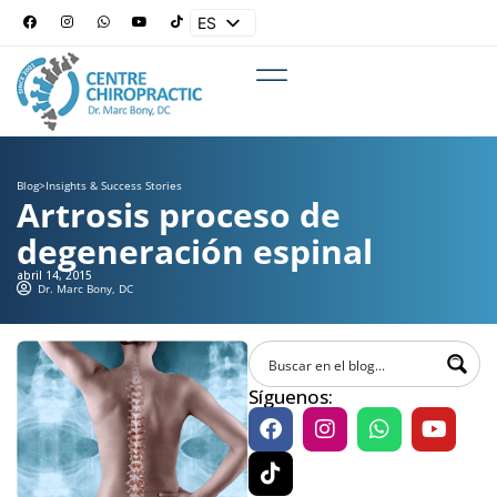
ES
EN
Blog
>
Insights & Success Stories
Artrosis proceso de
degeneración espinal
abril 14, 2015
Dr. Marc Bony, DC
Síguenos: