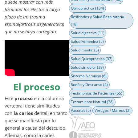
puede mostrar con más
Quiropráctica
(134)
facilidad los efectos a largo
plazo de un trauma
Resfriados y Salud Respiratoria
espinal(artrosis degenerativa)
(18)
que no se haya corregido.
Salud digestiva
(11)
Salud Femenina
(5)
Salud mental
(3)
Salud Quiropractica
(37)
Salud sin dolor
(39)
Sistema Nervioso
(6)
El proceso
Sueño y Descanso
(4)
Testimonios de Pacientes
(55)
Este
proceso
en la columna
Tratamiento Natural
(38)
vertebral tiene similitudes
Vacunas
(5)
Vértigos / Mareos
(2)
con
la caries
dental, en tanto
que se manifiesta por lo
general a causa del descuido.
Además, como la caries