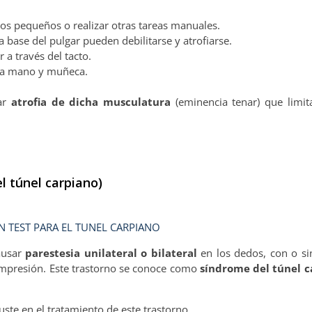
tos pequeños o realizar otras tareas manuales.
a base del pulgar pueden debilitarse y atrofiarse.
 a través del tacto.
e la mano y muñeca.
car
atrofia de dicha musculatura
(eminencia tenar) que limi
l túnel carpiano)
 TEST PARA EL TUNEL CARPIANO
ausar
parestesia unilateral o bilateral
en los dedos, con o si
ompresión. Este trastorno se conoce como
síndrome del túnel c
uste en el tratamiento de este trastorno.