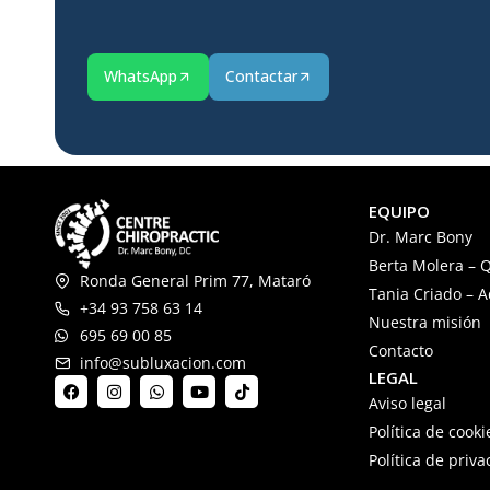
WhatsApp
Contactar
EQUIPO
Dr. Marc Bony
Berta Molera – Q
Ronda General Prim 77, Mataró
Tania Criado – 
+34 93 758 63 14
Nuestra misión
695 69 00 85
Contacto
info@subluxacion.com
LEGAL
Aviso legal
Política de cooki
Política de priv