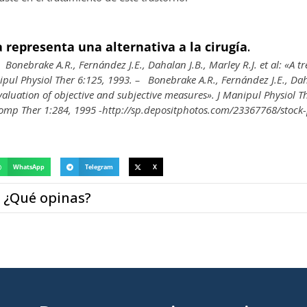
 representa una alternativa a la cirugía
.
–
Bonebrake A.R., Fernández J.E., Dahalan J.B., Marley R.J. et al: «A t
ipul Physiol Ther 6:125, 1993.
– Bonebrake A.R., Fernández J.E., Dah
evaluation of objective and subjective measures». J Manipul Physiol T
Comp Ther 1:284, 1995
-http://sp.depositphotos.com/23367768/stock
WhatsApp
Telegram
X
¿Qué opinas?