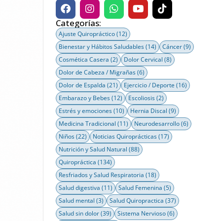
Categorías:
Ajuste Quiropráctico
(12)
Bienestar y Hábitos Saludables
(14)
Cáncer
(9)
Cosmética Casera
(2)
Dolor Cervical
(8)
Dolor de Cabeza / Migrañas
(6)
Dolor de Espalda
(21)
Ejercicio / Deporte
(16)
Embarazo y Bebes
(12)
Escoliosis
(2)
Estrés y emociones
(10)
Hernia Discal
(9)
Medicina Tradicional
(11)
Neurodesarrollo
(6)
Niños
(22)
Noticias Quiroprácticas
(17)
Nutrición y Salud Natural
(88)
Quiropráctica
(134)
Resfriados y Salud Respiratoria
(18)
Salud digestiva
(11)
Salud Femenina
(5)
Salud mental
(3)
Salud Quiropractica
(37)
Salud sin dolor
(39)
Sistema Nervioso
(6)