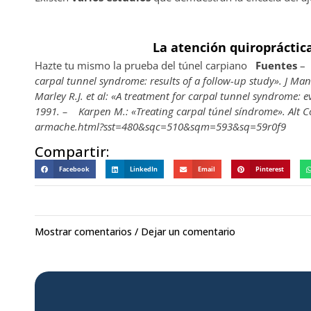
La atención quiropráctica
Hazte tu mismo la prueba del túnel carpiano
Fuentes
carpal tunnel syndrome: results of a follow-up study». J Man
Marley R.J. et al: «A treatment for carpal tunnel syndrome: 
1991.
– Karpen M.: «Treating carpal túnel síndrome». Alt 
armache.html?sst=480&sqc=510&sqm=593&sq=59r0f9
Compartir:
Facebook
LinkedIn
Email
Pinterest
Mostrar comentarios / Dejar un comentario