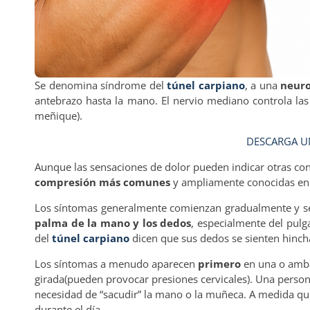
Se denomina síndrome del
túnel carpiano
, a una
neuro
antebrazo hasta la mano. El nervio mediano controla las
meñique).
DESCARGA UN
Aunque las sensaciones de dolor pueden indicar otras con
compresión más comunes
y ampliamente conocidas en l
Los síntomas generalmente comienzan gradualmente y s
palma de la mano y los dedos
, especialmente del pulg
del
túnel carpiano
dicen que sus dedos se sienten hincha
Los síntomas a menudo aparecen
primero
en una o amb
girada(pueden provocar presiones cervicales). Una pers
necesidad de “sacudir” la mano o la muñeca. A medida que
durante el día.