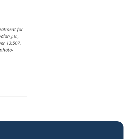
reatment for
alan J.B.,
her 13:507,
-photo-