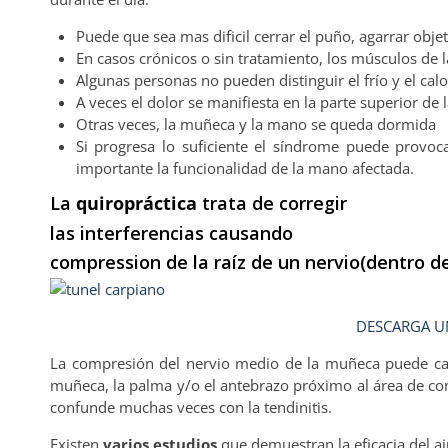
Puede que sea mas dificil cerrar el puño, agarrar obje
En casos crónicos o sin tratamiento, los músculos de l
Algunas personas no pueden distinguir el frío y el calor
A veces el dolor se manifiesta en la parte superior d
Otras veces, la muñeca y la mano se queda dormida
Si progresa lo suficiente el síndrome puede provo
importante la funcionalidad de la mano afectada.
La
quiropráctica
trata de corregir
las interferencias causando
compression de la raíz de un nervio(dentro de
DESCARGA UN
La compresión del nervio medio de la muñeca puede c
muñeca, la palma y/o el antebrazo próximo al área de c
confunde muchas veces con la tendinitis.
Existen
varios estudios
que demuestran la eficacia del aj