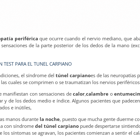
patía periférica
que ocurre cuando el nervio mediano, que aba
 sensaciones de la parte posterior de los dedos de la mano (ex
 TEST PARA EL TUNEL CARPIANO
diciones, el síndrome del
túnel carpiano
es de las neuropatías 
as cuales se comprimen o se traumatizan los nervios periféricos
e manifiestan con sensaciones de
calor
,
calambre
o
entumecim
ar y de los dedos medio e índice. Algunos pacientes que padece
dos e inútiles,
as manos durante
la noche
, puesto que mucha gente duerme co
ona con síndrome
del túnel carpiano
puede despertarse sintiendo
 los síntomas se agravan, los pacientes comienzan a sentir el c