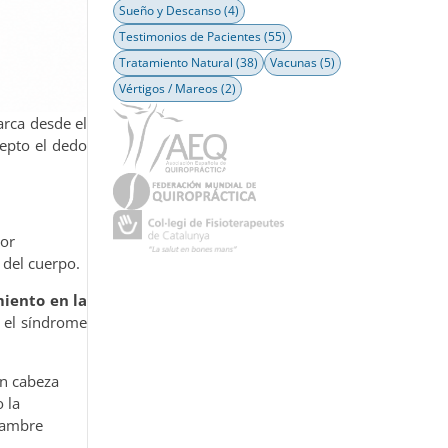
Sueño y Descanso
(4)
Testimonios de Pacientes
(55)
Tratamiento Natural
(38)
Vacunas
(5)
Vértigos / Mareos
(2)
rca desde el
cepto el dedo
por
 del cuerpo.
iento en la
n el síndrome
n cabeza
 la
alambre