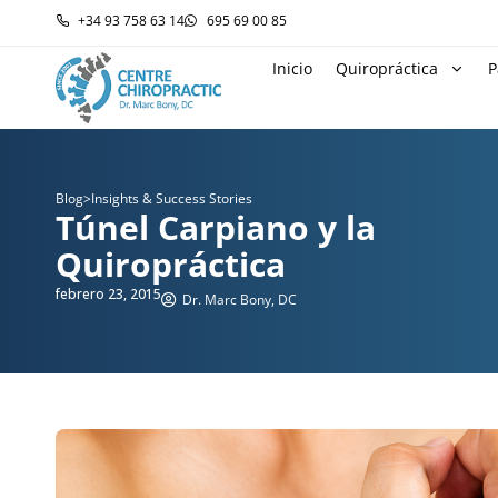
+34 93 758 63 14
695 69 00 85
Inicio
Quiropráctica
P
Blog
>
Insights & Success Stories
Túnel Carpiano y la
Quiropráctica
febrero 23, 2015
Dr. Marc Bony, DC