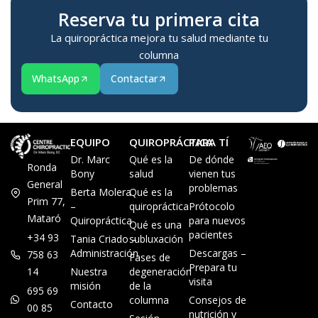
Reserva tu primera cita
La quiropráctica mejora tu salud mediante tu
columna
WhatsApp
Contactar
EQUIPO
QUIROPRÁCTICA
PARA TÍ
Dr. Marc
Qué es la
De dónde
Ronda
Bony
salud
vienen tus
General
problemas
Berta Molera
Qué es la
Prim 77,
–
quiropráctica
Prótocolo
Mataró
Quiropráctica
para nuevos
Qué es una
pacientes
+34 93
Tania Criado –
subluxación
Administración
Descargas –
758 63
Fases de
Prepara tu
14
Nuestra
degeneración
visita
misión
de la
695 69
columna
Consejos de
Contacto
00 85
nutrición y