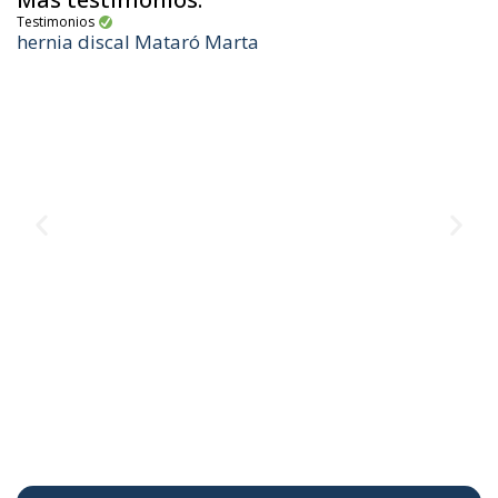
Testimonios
hernia discal Mataró Marta
Te
M