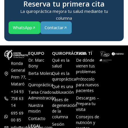
Reserva tu primera cita
La quiropráctica mejora tu salud mediante tu
columna
WhatsApp
Contactar
EQUIPO
QUIROPRÁCTICA
PARA TÍ
Dr. Marc
Qué es la
De dónde
Ronda
Bony
salud
vienen tus
General
problemas
Berta Molera
Qué es la
Prim 77,
–
quiropráctica
Prótocolo
Mataró
Quiropráctica
para nuevos
Qué es una
pacientes
+34 93
Tania Criado –
subluxación
Administración
Descargas –
758 63
Fases de
Prepara tu
14
Nuestra
degeneración
visita
misión
de la
695 69
columna
Consejos de
Contacto
00 85
nutrición y
Sesión
LEGAL
info@subluxacion.com