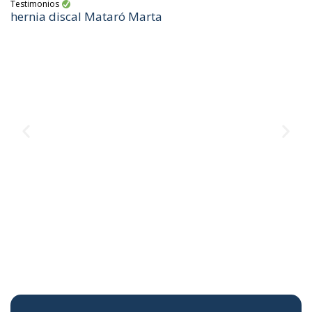
Testimonios
hernia discal Mataró Marta
Te
M