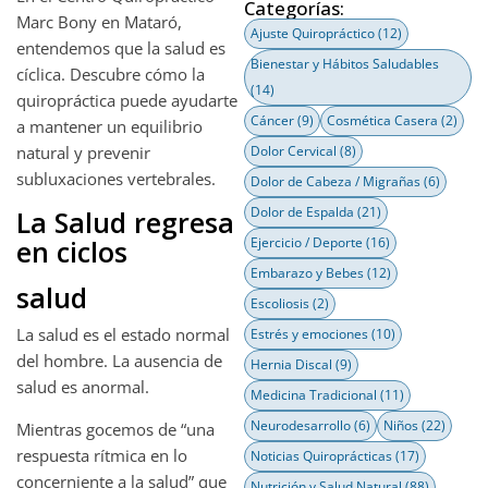
Categorías:
Marc Bony en Mataró,
Ajuste Quiropráctico
(12)
entendemos que la salud es
Bienestar y Hábitos Saludables
cíclica. Descubre cómo la
(14)
quiropráctica puede ayudarte
Cáncer
(9)
Cosmética Casera
(2)
a mantener un equilibrio
natural y prevenir
Dolor Cervical
(8)
subluxaciones vertebrales.
Dolor de Cabeza / Migrañas
(6)
Dolor de Espalda
(21)
La Salud regresa
en ciclos
Ejercicio / Deporte
(16)
Embarazo y Bebes
(12)
salud
Escoliosis
(2)
La salud es el estado normal
Estrés y emociones
(10)
del hombre. La ausencia de
Hernia Discal
(9)
salud es anormal.
Medicina Tradicional
(11)
Neurodesarrollo
(6)
Niños
(22)
Mientras gocemos de “una
respuesta rítmica en lo
Noticias Quiroprácticas
(17)
concerniente a la salud” que
Nutrición y Salud Natural
(88)