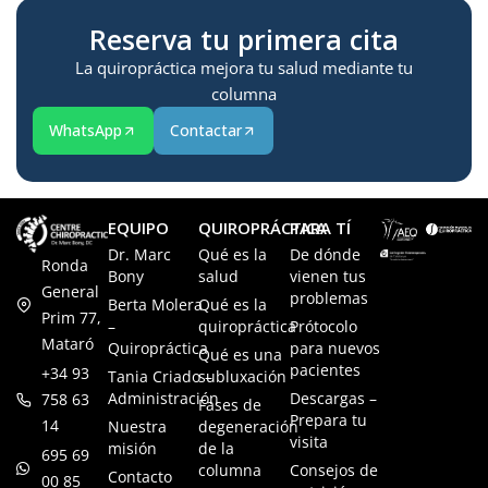
Reserva tu primera cita
La quiropráctica mejora tu salud mediante tu
columna
WhatsApp
Contactar
EQUIPO
QUIROPRÁCTICA
PARA TÍ
Dr. Marc
Qué es la
De dónde
Ronda
Bony
salud
vienen tus
General
problemas
Berta Molera
Qué es la
Prim 77,
–
quiropráctica
Prótocolo
Mataró
Quiropráctica
para nuevos
Qué es una
pacientes
+34 93
Tania Criado –
subluxación
Administración
Descargas –
758 63
Fases de
Prepara tu
14
Nuestra
degeneración
visita
misión
de la
695 69
columna
Consejos de
Contacto
00 85