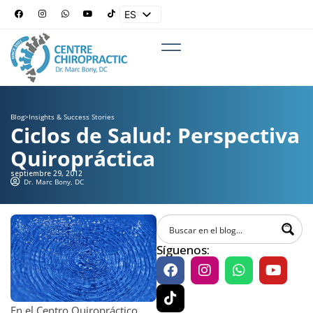
ES
EN
Blog
>
Insights & Success Stories
Ciclos de Salud: Perspectiva
Quiropráctica
septiembre 29, 2012
Dr. Marc Bony, DC
Síguenos:
En el Centro Quiropráctico