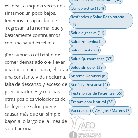
es ideal, aunque a veces nos
Quiropráctica
(134)
sintamos un poco bajos,
Resfriados y Salud Respiratoria
tenemos la capacidad de
(18)
“regresar” a la normalidad y
Salud digestiva
(11)
básicamente continuamos
Salud Femenina
(5)
con una salud excelente.
Salud mental
(3)
¡Por supuesto el hábito de
Salud Quiropractica
(37)
comer demasiado o el llevar
Salud sin dolor
(39)
una dieta inadecuada, el llevar
Sistema Nervioso
(6)
una constante vida nocturna,
falta de descanso y exceso de
Sueño y Descanso
(4)
preocupaciones y muchas
Testimonios de Pacientes
(55)
otras posibles violaciones de
Tratamiento Natural
(38)
las leyes de salud puede
Vacunas
(5)
Vértigos / Mareos
(2)
causar más que un simple
bajón a lo largo de la línea de
salud normal