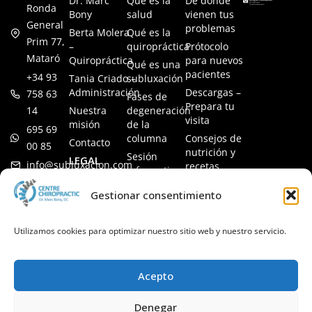
Dr. Marc
Qué es la
De dónde
Ronda
Bony
salud
vienen tus
General
problemas
Berta Molera
Qué es la
Prim 77,
–
quiropráctica
Prótocolo
Mataró
Quiropráctica
para nuevos
Qué es una
pacientes
+34 93
Tania Criado –
subluxación
Administración
Descargas –
758 63
Fases de
Prepara tu
14
Nuestra
degeneración
visita
misión
de la
695 69
columna
Consejos de
Contacto
00 85
nutrición y
Sesión
LEGAL
info@subluxacion.com
recetas
informativa
Aviso legal
Preguntas
Quiropráctica
Gestionar consentimiento
Política de
frecuentes
para familias
cookies
Quiropráctica
Política de
Utilizamos cookies para optimizar nuestro sitio web y nuestro servicio.
para
privacidad
mascotas
Quiropráctica
Acepto
para
empresas
Denegar