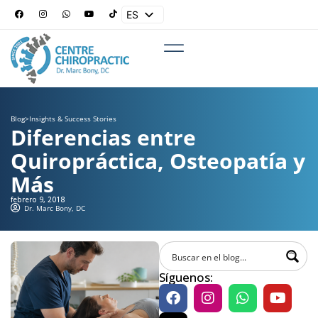
ES
EN
Blog
>
Insights & Success Stories
Diferencias entre
Quiropráctica, Osteopatía y
Más
febrero 9, 2018
Dr. Marc Bony, DC
Síguenos: