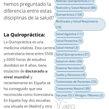
Noticias Quiroprácticas
(17)
hemos preguntado la
Nutrición y Salud Natural
(88)
diferencia entre estas
Quiropráctica
(134)
disciplinas de la salud?
Resfriados y Salud Respiratoria
(18)
La Quiropráctica:
Salud digestiva
(11)
Salud Femenina
(5)
La Quiropráctica es una
medicina vitalista. Esta carrera
Salud mental
(3)
universitaria tiene entre 5500
Salud Quiropractica
(37)
y 6000 horas de estudios
Salud sin dolor
(39)
divididos en 8 años, tiene
Sistema Nervioso
(6)
titulación de
doctorado a
Sueño y Descanso
(4)
nivel mundial
y
Testimonios de Pacientes
(55)
recientemente en España se
ha conseguido que sea
Tratamiento Natural
(38)
reconocida como licenciatura.
Vacunas
(5)
Vértigos / Mareos
(2)
En España hay dos escuelas;
una situada en Madrid y otra