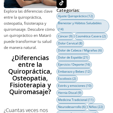
Categorías:
Explora las diferencias clave
Ajuste Quiropráctico
(12)
entre la quiropráctica,
osteopatía, fisioterapia y
Bienestar y Hábitos Saludables
quiromasaje. Descubre cómo
(14)
un quiropráctico en Mataró
Cáncer
(9)
Cosmética Casera
(2)
puede transformar tu salud
Dolor Cervical
(8)
de manera natural.
Dolor de Cabeza / Migrañas
(6)
¿Diferencias
Dolor de Espalda
(21)
entre la
Ejercicio / Deporte
(16)
Quiropráctica,
Embarazo y Bebes
(12)
Osteopatia,
Escoliosis
(2)
Fisioterapia y
Estrés y emociones
(10)
Quiromasaje?
Hernia Discal
(9)
Medicina Tradicional
(11)
Neurodesarrollo
(6)
Niños
(22)
¿Cuantas veces nos