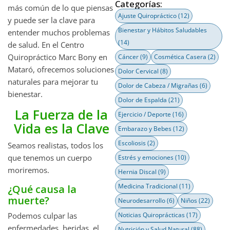
Categorías:
más común de lo que piensas
Ajuste Quiropráctico
(12)
y puede ser la clave para
Bienestar y Hábitos Saludables
entender muchos problemas
(14)
de salud. En el Centro
Quiropráctico Marc Bony en
Cáncer
(9)
Cosmética Casera
(2)
Mataró, ofrecemos soluciones
Dolor Cervical
(8)
naturales para mejorar tu
Dolor de Cabeza / Migrañas
(6)
bienestar.
Dolor de Espalda
(21)
La Fuerza de la
Ejercicio / Deporte
(16)
Vida es la Clave
Embarazo y Bebes
(12)
Escoliosis
(2)
Seamos realistas, todos los
que tenemos un cuerpo
Estrés y emociones
(10)
moriremos.
Hernia Discal
(9)
Medicina Tradicional
(11)
¿Qué causa la
muerte?
Neurodesarrollo
(6)
Niños
(22)
Podemos culpar las
Noticias Quiroprácticas
(17)
enfermedades, heridas, el
Nutrición y Salud Natural
(88)