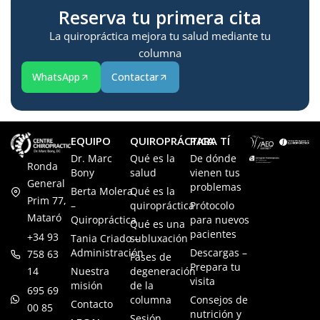
Reserva tu primera cita
La quiropráctica mejora tu salud mediante tu
columna
WhatsApp
Contactar
EQUIPO
QUIROPRÁCTICA
PARA TÍ
Dr. Marc
Qué es la
De dónde
Ronda
Bony
salud
vienen tus
General
problemas
Berta Molera
Qué es la
Prim 77,
–
quiropráctica
Prótocolo
Mataró
Quiropráctica
para nuevos
Qué es una
pacientes
+34 93
Tania Criado –
subluxación
Administración
Descargas –
758 63
Fases de
Prepara tu
14
Nuestra
degeneración
visita
misión
de la
695 69
columna
Consejos de
Contacto
00 85
nutrición y
Sesión