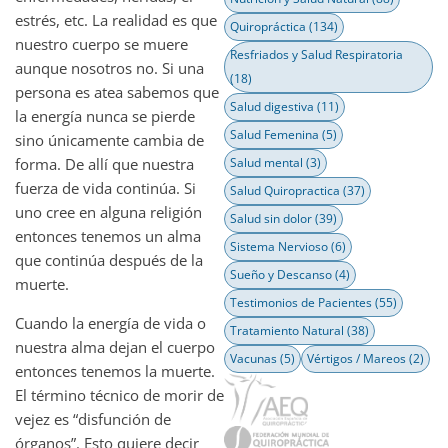
estrés, etc. La realidad es que
Quiropráctica
(134)
nuestro cuerpo se muere
Resfriados y Salud Respiratoria
aunque nosotros no. Si una
(18)
persona es atea sabemos que
Salud digestiva
(11)
la energía nunca se pierde
Salud Femenina
(5)
sino únicamente cambia de
forma. De allí que nuestra
Salud mental
(3)
fuerza de vida continúa. Si
Salud Quiropractica
(37)
uno cree en alguna religión
Salud sin dolor
(39)
entonces tenemos un alma
Sistema Nervioso
(6)
que continúa después de la
Sueño y Descanso
(4)
muerte.
Testimonios de Pacientes
(55)
Cuando la energía de vida o
Tratamiento Natural
(38)
nuestra alma dejan el cuerpo
Vacunas
(5)
Vértigos / Mareos
(2)
entonces tenemos la muerte.
El término técnico de morir de
vejez es “disfunción de
órganos”. Esto quiere decir