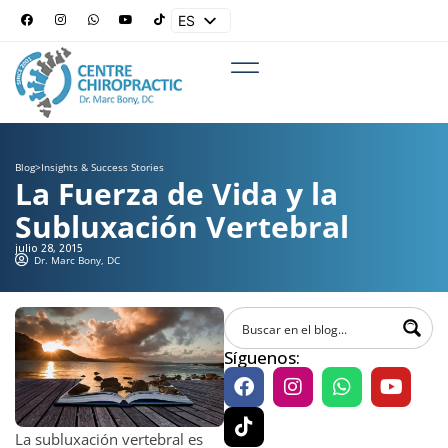
ES
EN
Blog
>
Insights & Success Stories
La Fuerza de Vida y la
Subluxación Vertebral
julio 28, 2015
Dr. Marc Bony, DC
Síguenos:
La subluxación vertebral es