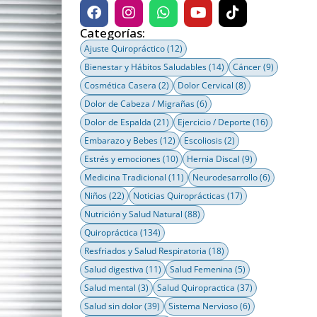
Categorías:
Ajuste Quiropráctico
(12)
Bienestar y Hábitos Saludables
(14)
Cáncer
(9)
Cosmética Casera
(2)
Dolor Cervical
(8)
Dolor de Cabeza / Migrañas
(6)
Dolor de Espalda
(21)
Ejercicio / Deporte
(16)
Embarazo y Bebes
(12)
Escoliosis
(2)
Estrés y emociones
(10)
Hernia Discal
(9)
Medicina Tradicional
(11)
Neurodesarrollo
(6)
Niños
(22)
Noticias Quiroprácticas
(17)
Nutrición y Salud Natural
(88)
Quiropráctica
(134)
Resfriados y Salud Respiratoria
(18)
Salud digestiva
(11)
Salud Femenina
(5)
Salud mental
(3)
Salud Quiropractica
(37)
Salud sin dolor
(39)
Sistema Nervioso
(6)