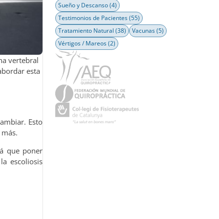
Sueño y Descanso
(4)
Testimonios de Pacientes
(55)
Tratamiento Natural
(38)
Vacunas
(5)
Vértigos / Mareos
(2)
na vertebral
abordar esta
ambiar. Esto
o más.
rá que poner
a escoliosis