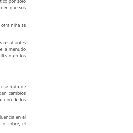
tico por sólo
o en que sus
 otra niña se
s resultantes
eve, a menudo
lizan en los
 se trata de
eden cambios
ue uno de los
luencia en el
 o cobre, el