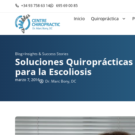
+34 93 758 63 14
695 69 00 85
Inicio
Quiropráctica
P
Blog
>
Insights & Success Stories
Soluciones Quiroprácticas
para la Escoliosis
marzo 7, 2016
Dr. Marc Bony, DC