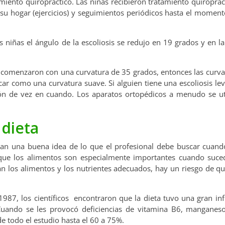
amiento quiropráctico. Las niñas recibieron tratamiento quiroprác
u hogar (ejercicios) y seguimientos periódicos hasta el moment
niñas el ángulo de la escoliosis se redujo en 19 grados y en la
s comenzaron con una curvatura de 35 grados, entonces las curva
icar como una curvatura suave. Si alguien tiene una escoliosis l
ión de vez en cuando. Los aparatos ortopédicos a menudo se uti
 dieta
dan una buena idea de lo que el profesional debe buscar cuando
 que los alimentos son especialmente importantes cuando suc
nan los alimentos y los nutrientes adecuados, hay un riesgo de q
1987, los científicos encontraron que la dieta tuvo una gran inf
Cuando se les provocó deficiencias de vitamina B6, manganeso
e todo el estudio hasta el 60 a 75%.