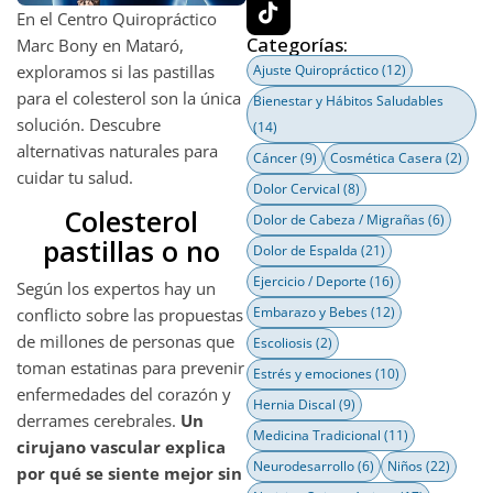
En el Centro Quiropráctico
Categorías:
Marc Bony en Mataró,
exploramos si las pastillas
Ajuste Quiropráctico
(12)
para el colesterol son la única
Bienestar y Hábitos Saludables
solución. Descubre
(14)
alternativas naturales para
Cáncer
(9)
Cosmética Casera
(2)
cuidar tu salud.
Dolor Cervical
(8)
Colesterol
Dolor de Cabeza / Migrañas
(6)
pastillas o no
Dolor de Espalda
(21)
Ejercicio / Deporte
(16)
Según los expertos hay un
Embarazo y Bebes
(12)
conflicto sobre las propuestas
de millones de personas que
Escoliosis
(2)
toman estatinas para prevenir
Estrés y emociones
(10)
enfermedades del corazón y
Hernia Discal
(9)
derrames cerebrales.
Un
Medicina Tradicional
(11)
cirujano vascular explica
Neurodesarrollo
(6)
Niños
(22)
por qué se siente mejor sin