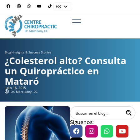
ES
EN
Blog
>
Insights & Success Stories
¿Colesterol alto? Consulta
un Quiropráctico en
Mataró
julio 16, 2015
Dr. Marc Bony, DC
Síguenos: