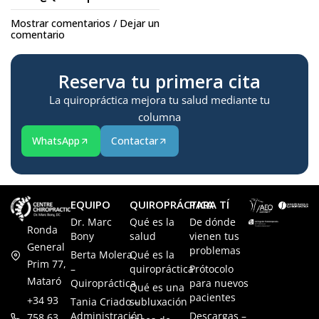
Mostrar comentarios / Dejar un
comentario
Reserva tu primera cita
La quiropráctica mejora tu salud mediante tu
columna
WhatsApp
Contactar
EQUIPO
QUIROPRÁCTICA
PARA TÍ
Dr. Marc
Qué es la
De dónde
Ronda
Bony
salud
vienen tus
General
problemas
Berta Molera
Qué es la
Prim 77,
–
quiropráctica
Prótocolo
Mataró
Quiropráctica
para nuevos
Qué es una
pacientes
+34 93
Tania Criado –
subluxación
Administración
Descargas –
758 63