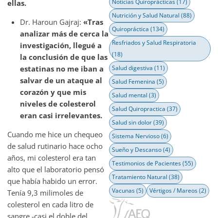
Noticias Quiroprácticas
(17)
ellas.
Nutrición y Salud Natural
(88)
Dr. Haroun Gajraj:
«Tras
Quiropráctica
(134)
analizar más de cerca la
Resfriados y Salud Respiratoria
investigación, llegué a
(18)
la conclusión de que las
estatinas no me iban a
Salud digestiva
(11)
salvar de un ataque al
Salud Femenina
(5)
corazón y que mis
Salud mental
(3)
niveles de colesterol
Salud Quiropractica
(37)
eran casi irrelevantes.
Salud sin dolor
(39)
Cuando me hice un chequeo
Sistema Nervioso
(6)
de salud rutinario hace ocho
Sueño y Descanso
(4)
años, mi colesterol era tan
Testimonios de Pacientes
(55)
alto que el laboratorio pensó
Tratamiento Natural
(38)
que había habido un error.
Vacunas
(5)
Vértigos / Mareos
(2)
Tenía 9,3 milimoles de
colesterol en cada litro de
sangre -casi el doble del