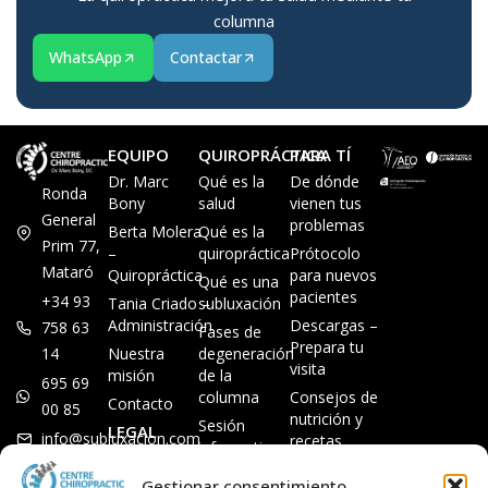
columna
WhatsApp
Contactar
EQUIPO
QUIROPRÁCTICA
PARA TÍ
Dr. Marc
Qué es la
De dónde
Ronda
Bony
salud
vienen tus
General
problemas
Berta Molera
Qué es la
Prim 77,
–
quiropráctica
Prótocolo
Mataró
Quiropráctica
para nuevos
Qué es una
pacientes
+34 93
Tania Criado –
subluxación
Administración
Descargas –
758 63
Fases de
Prepara tu
14
Nuestra
degeneración
visita
misión
de la
695 69
columna
Consejos de
Contacto
00 85
nutrición y
Sesión
LEGAL
info@subluxacion.com
recetas
informativa
Aviso legal
Preguntas
Quiropráctica
Gestionar consentimiento
Política de