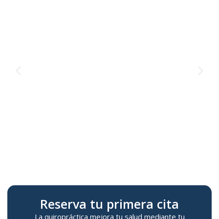
Te
M
Reserva tu primera cita
La quiropráctica mejora tu salud mediante tu