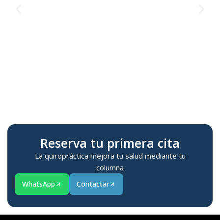
Te
M
Reserva tu primera cita
La quiropráctica mejora tu salud mediante tu
columna
WhatsApp
Contactar