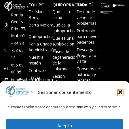
EQUIPO
QUIROPRÁCTICA
PARA TÍ
Dr. Marc
Qué es la
De dónde
Ronda
Bony
salud
vienen tus
General
problemas
Berta Molera
Qué es la
Prim 77,
–
quiropráctica
Prótocolo
Mataró
Quiropráctica
para nuevos
Qué es una
pacientes
+34 93
Tania Criado –
subluxación
Administración
Descargas –
758 63
Fases de
Prepara tu
14
Nuestra
degeneración
visita
misión
de la
695 69
columna
Consejos de
Contacto
00 85
nutrición y
Sesión
LEGAL
info@subluxacion.com
recetas
informativa
Aviso legal
Preguntas
Quiropráctica
Gestionar consentimiento
Política de
frecuentes
para familias
cookies
Quiropráctica
Política de
Utilizamos cookies para optimizar nuestro sitio web y nuestro servicio.
para
privacidad
mascotas
Quiropráctica
Acepto
para