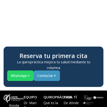
Te
M
Reserva tu primera cita
La quiropráctica mejora tu salud mediante tu
columna
WhatsApp
Contactar
EQUIPO
QUIROPRÁCTICA
PARA TÍ
Dr. Marc
Qué es la
De dónde
Ronda