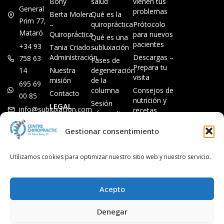
Bony
salud
vienen tus
General
problemas
Berta Molera
Qué es la
Prim 77,
–
quiropráctica
Prótocolo
Mataró
Quiropráctica
para nuevos
Qué es una
pacientes
+34 93
Tania Criado –
subluxación
Administración
Descargas –
758 63
Fases de
Prepara tu
14
Nuestra
degeneración
visita
misión
de la
695 69
columna
Consejos de
Contacto
00 85
nutrición y
Sesión
LEGAL
info@subluxacion.com
recetas
informativa
Aviso legal
Preguntas
Quiropráctica
Gestionar consentimiento
Política de
frecuentes
para familias
cookies
Quiropráctica
Política de
Utilizamos cookies para optimizar nuestro sitio web y nuestro servicio.
para
privacidad
mascotas
Quiropráctica
Acepto
para
empresas
Denegar
Quiropráctica