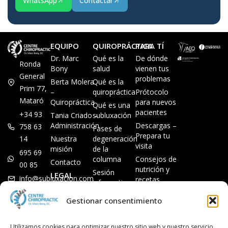
WhatsApp
Contactar
EQUIPO
QUIROPRÁCTICA
PARA TÍ
Dr. Marc
Qué es la
De dónde
Ronda
Bony
salud
vienen tus
General
problemas
Berta Molera
Qué es la
Prim 77,
–
quiropráctica
Prótocolo
Mataró
Quiropráctica
para nuevos
Qué es una
pacientes
+34 93
Tania Criado –
subluxación
Administración
Descargas –
758 63
Fases de
Prepara tu
14
Nuestra
degeneración
visita
misión
de la
695 69
columna
Consejos de
Contacto
00 85
nutrición y
Sesión
LEGAL
info@subluxacion.com
recetas
informativa
Aviso legal
Preguntas
Quiropráctica
Gestionar consentimiento
Política de
frecuentes
para familias
cookies
Quiropráctica
Política de
Utilizamos cookies para optimizar nuestro sitio web y nuestro servicio.