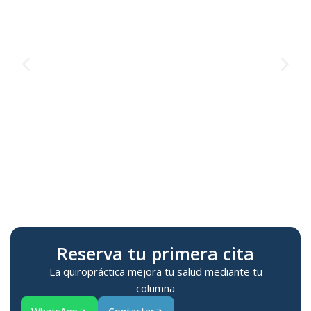
Te
M
Reserva tu primera cita
La quiropráctica mejora tu salud mediante tu
columna